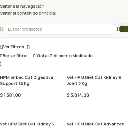
Saltar a la navegación
Saltar al contenido principal
Inicio
/
Tienda
Ver Filtros
Borrar filtros
Gatos
Alimento Medicado
HPM Virbac Cat Digestive
Vet HPM Diet Cat Kidney &
Support 1,5 Kg
Joint 3 Kg
$
1.581,00
$
3.014,00
Añadir Al Carrito
Añadir Al Carrito
Vet HPM Diet Cat Kidney &
Vet HPM Diet Cat Advanced