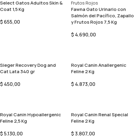
Select Gatos Adultos Skin &
Coat 1,5 Kg
Fawna Gato Urinario con
Salmón del Pacífico, Zapallo
$
655,00
y Frutos Rojos 7,5 Kg
Añadir Al Carrito
$
4.690,00
Añadir Al Carrito
Sieger Recovery Dog and
Royal Canin Anallergenic
Cat Lata 340 gr
Feline 2 Kg
$
450,00
$
4.873,00
Añadir Al Carrito
Añadir Al Carrito
Royal Canin Hypoallergenic
Royal Canin Renal Special
Feline 2,5 Kg
Feline 2 Kg
$
5.130,00
$
3.807,00