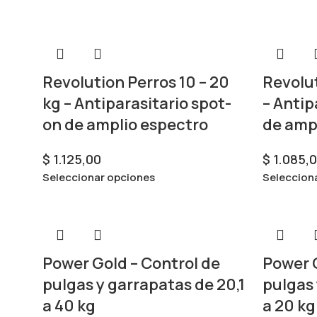
Revolution Perros 10 – 20
Revolut
kg – Antiparasitario spot-
– Antip
on de amplio espectro
de amp
$
1.125,00
$
1.085,
Seleccionar opciones
Seleccion
Power Gold – Control de
Power G
pulgas y garrapatas de 20,1
pulgas 
a 40 kg
a 20 kg