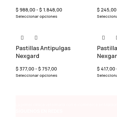
$
988,00
-
$
1.848,00
$
245,00
Seleccionar opciones
Seleccion
Pastillas Antipulgas
Pastill
Nexgard
Nexgar
$
377,00
-
$
757,00
$
417,00
Seleccionar opciones
Seleccion
La primer clínica veterinaria con e-commerce en Maldon
SÍGUENOS EN REDES