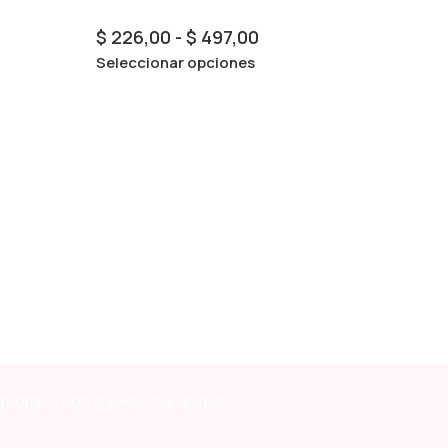
$
226,00
-
$
497,00
Seleccionar opciones
mpromiso con el bienestar animal.