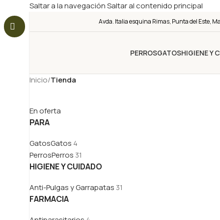
Saltar a la navegación
Saltar al contenido principal
Avda. Italia esquina Rimas, Punta del Este, M
PERROS
GATOS
HIGIENE Y 
Inicio
/
Tienda
En oferta
PARA
Gatos
Gatos
4
Perros
Perros
31
HIGIENE Y CUIDADO
Anti-Pulgas y Garrapatas
31
FARMACIA
Antiparasitarios
4