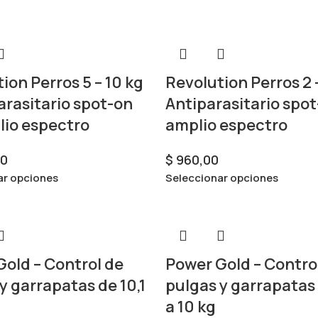
ion Perros 5 – 10 kg
Revolution Perros 2 –
arasitario spot-on
Antiparasitario spo
lio espectro
amplio espectro
00
$
960,00
ar opciones
Seleccionar opciones
old – Control de
Power Gold – Contro
y garrapatas de 10,1
pulgas y garrapatas 
a 10 kg