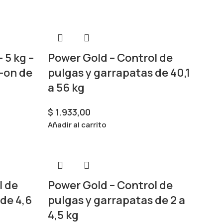
 5 kg –
Power Gold – Control de
t-on de
pulgas y garrapatas de 40,1
a 56 kg
$
1.933,00
Añadir al carrito
l de
Power Gold – Control de
de 4,6
pulgas y garrapatas de 2 a
4,5 kg