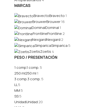
MARCAS
Bravecto
Bravecto
1
Brouwer
Brouwer
16
Dominal
Dominal
1
Frontline
Frontline
2
Nexgard
Nexgard
2
Simparica
Simparica
5
Zoetis
Zoetis
4
PESO / PRESENTACIÓN
1 comp.
1 comp.
5
250 ml
250 ml
1
3 comp.
3 comp.
5
L
L
5
M
M
5
S
S
5
Unidad
Unidad
20