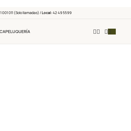
 001 011 (Solo llamadas) /
Local:
42 49 5599
ICA
PELUQUERÍA