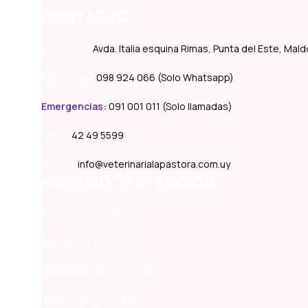
CONTACTO
Dirección:
Avda. Italia esquina Rimas, Punta del Este, Ma
Consultas:
098 924 066 (Solo Whatsapp)
Emergencias
:
091 001 011 (Solo llamadas)
Local:
42 49 5599
E-mail:
info@veterinarialapastora.com.uy
HORARIO DE ATENCIÓN
Lunes:
10:00 – 19:00
Martes:
10:00 – 19:00
Miércoles:
10:00 – 19:00
Jueves:
10:00 – 19:00