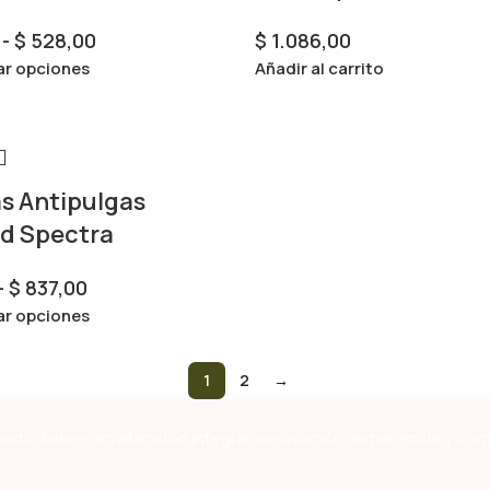
-
$
528,00
$
1.086,00
ar opciones
Añadir al carrito
as Antipulgas
d Spectra
-
$
837,00
ar opciones
1
2
→
ado, líderes en atención integral, innovación, experiencia y co