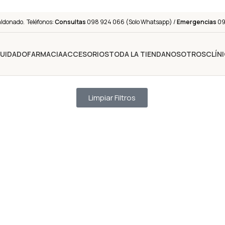
aldonado. Teléfonos:
Consultas
098 924 066 (Solo Whatsapp) /
Emergencias
091
CUIDADO
FARMACIA
ACCESORIOS
TODA LA TIENDA
NOSOTROS
CLÍN
Limpiar Filtros