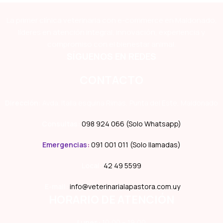
La primer clínica veterinaria con e-commerce en Maldonado,
líderes en atención integral, innovación, experiencia y
compromiso con el bienestar animal.
SÍGUENOS EN REDES
CONTACTO
Dirección:
Avda. Italia esquina Rimas, Punta del Este, Maldonado
Consultas:
098 924 066 (Solo Whatsapp)
Emergencias
:
091 001 011 (Solo llamadas)
Local:
42 49 5599
E-mail:
info@veterinarialapastora.com.uy
HORARIO DE ATENCIÓN
Lunes:
10:00 – 19:00