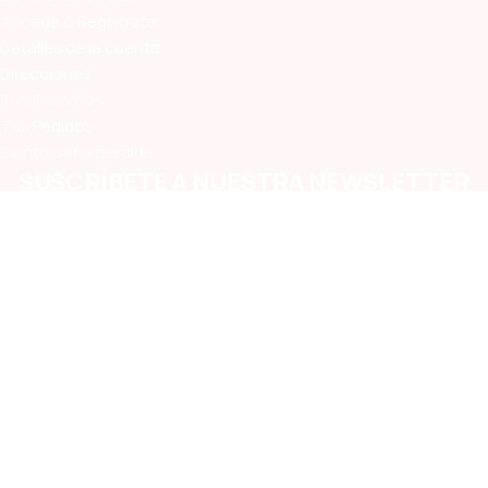
Accede o Regístrate
Detalles de la cuenta
Direcciones
Tus Favoritos
Tus Pedidos
Contraseña perdida
SUSCRÍBETE A NUESTRA NEWSLETTER
Estando suscrito te enterarás primero de las ofertas y
oportunidades que lanzamos en la Vete!
Medios de Pago Aceptados
Términos y Condiciones