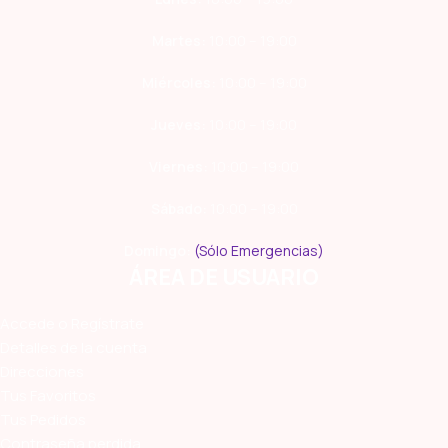
Martes:
10:00 – 19:00
Miércoles:
10:00 – 19:00
Jueves:
10:00 – 19:00
Viernes:
10:00 – 19:00
Sábado:
10:00 – 19:00
Domingo:
(Sólo Emergencias)
ÁREA DE USUARIO
Accede o Regístrate
Detalles de la cuenta
Direcciones
Tus Favoritos
Tus Pedidos
Contraseña perdida