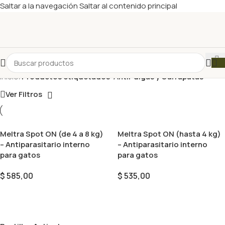
Saltar a la navegación
Saltar al contenido principal
Inicio
/
Productos etiquetados “AntiPulgas y Garrapatas”
Ver Filtros
Meltra Spot ON (de 4 a 8 kg)
Meltra Spot ON (hasta 4 kg)
– Antiparasitario interno
– Antiparasitario interno
para gatos
para gatos
$
585,00
$
535,00
Añadir Al Carrito
Añadir Al Carrito