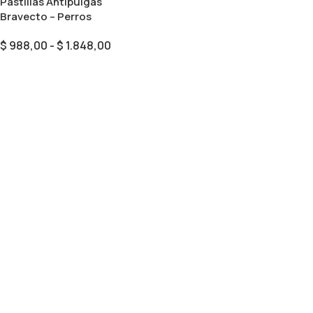
Pastillas Antipulgas
Bravecto – Perros
$
988,00
-
$
1.848,00
Seleccionar Opciones