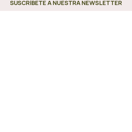
SUSCRÍBETE A NUESTRA NEWSLETTER
Estando suscrito te enterarás primero de las ofertas y
oportunidades que lanzamos en la Vete!
Medios de Pago Aceptados
Términos y Condiciones
Condiciones de Pagos y Envíos