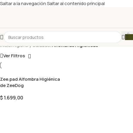
Saltar a la navegación
Saltar al contenido principal
Inicio
/
Higiene y Cuidado
/
Alfombras Higiénicas
Ver Filtros
Zee.pad Alfombra Higiénica
de ZeeDog
$
1.699,00
Seleccionar Opciones