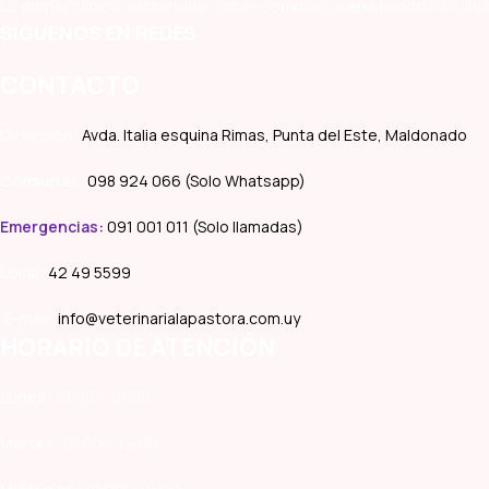
La primer clínica veterinaria con e-commerce en Maldonado, líde
SÍGUENOS EN REDES
CONTACTO
Dirección:
Avda. Italia esquina Rimas, Punta del Este, Maldonado
Consultas:
098 924 066 (Solo Whatsapp)
Emergencias
:
091 001 011 (Solo llamadas)
Local:
42 49 5599
E-mail:
info@veterinarialapastora.com.uy
HORARIO DE ATENCIÓN
Lunes:
10:00 – 19:00
Martes:
10:00 – 19:00
Miércoles:
10:00 – 19:00