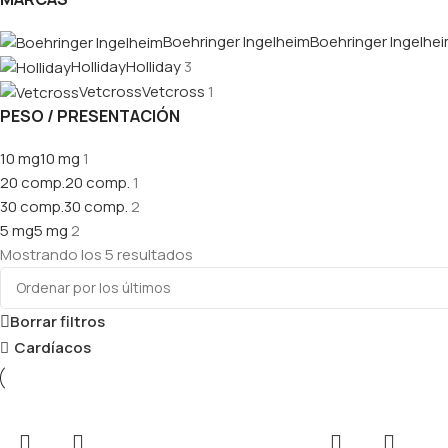
Boehringer Ingelheim
Boehringer Ingelhe
Holliday
Holliday
3
Vetcross
Vetcross
1
PESO / PRESENTACIÓN
10 mg
10 mg
1
20 comp.
20 comp.
1
30 comp.
30 comp.
2
5 mg
5 mg
2
Mostrando los 5 resultados
Borrar filtros
Cardíacos