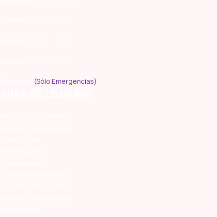
Jueves:
10:00 – 19:00
Viernes:
10:00 – 19:00
Sábado:
10:00 – 19:00
Domingo:
(Sólo Emergencias)
AREA DE USUARIO
Accede o Regístrate
Detalles de la cuenta
Direcciones
Tus Favoritos
Tus Pedidos
Contraseña perdida
Accede o Regístrate
Detalles de la cuenta
Direcciones