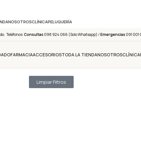
ENDA
NOSOTROS
CLÍNICA
PELUQUERÍA
do. Teléfonos:
Consultas
098 924 066 (Solo Whatsapp) /
Emergencias
091 001 
IDADO
FARMACIA
ACCESORIOS
TODA LA TIENDA
NOSOTROS
CLÍNICA
Limpiar Filtros