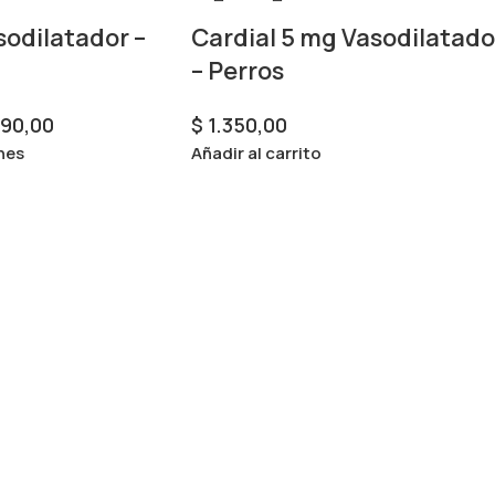
odilatador –
Cardial 5 mg Vasodilatado
– Perros
890,00
$
1.350,00
nes
Añadir al carrito