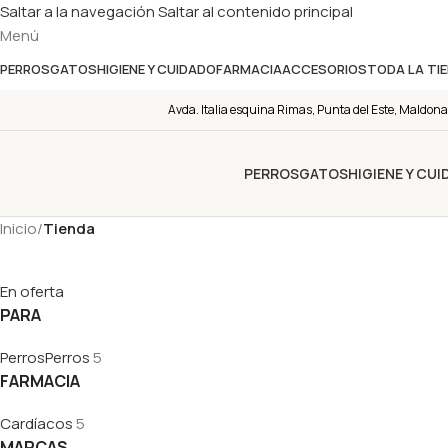
Saltar a la navegación
Saltar al contenido principal
Menú
PERROS
GATOS
HIGIENE Y CUIDADO
FARMACIA
ACCESORIOS
TODA LA TI
Avda. Italia esquina Rimas, Punta del Este, Maldona
PERROS
GATOS
HIGIENE Y CU
Inicio
/
Tienda
En oferta
PARA
Perros
Perros
5
FARMACIA
Cardíacos
5
MARCAS