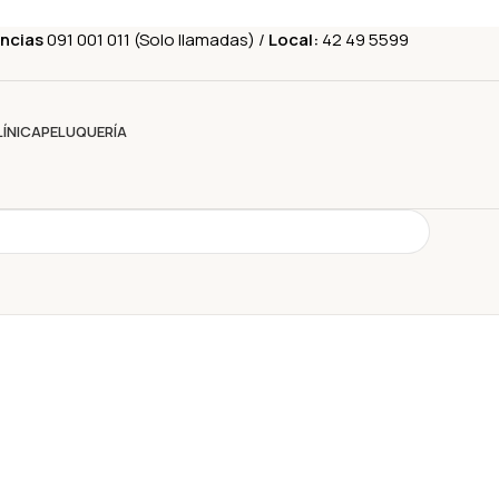
ncias
091 001 011 (Solo llamadas) /
Local:
42 49 5599
LÍNICA
PELUQUERÍA