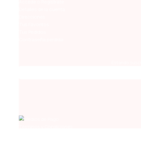
Accede o Regístrate
Detalles de la cuenta
Direcciones
Tus Favoritos
Tus Pedidos
Contraseña perdida
Estando suscr
Términos y Condiciones
Condiciones de Pagos y Envíos