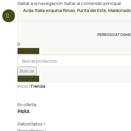
Saltar a la navegación
Saltar al contenido principal
Avda. Italia esquina Rimas, Punta del Este, Maldonad
PERROS
GATOS
HI
0
0
artículos
Buscar
0
artículos
Inicio
/
Tienda
En oferta
PARA
Gatos
Gatos
1
Perros
Perros
1