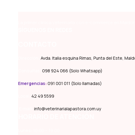
La primer clínica veterinaria con e-commerce en Maldon
SÍGUENOS EN REDES
CONTACTO
Dirección:
Avda. Italia esquina Rimas, Punta del Este, Ma
Consultas:
098 924 066 (Solo Whatsapp)
Emergencias
:
091 001 011 (Solo llamadas)
Local:
42 49 5599
E-mail:
info@veterinarialapastora.com.uy
HORARIO DE ATENCIÓN
Lunes:
10:00 – 19:00