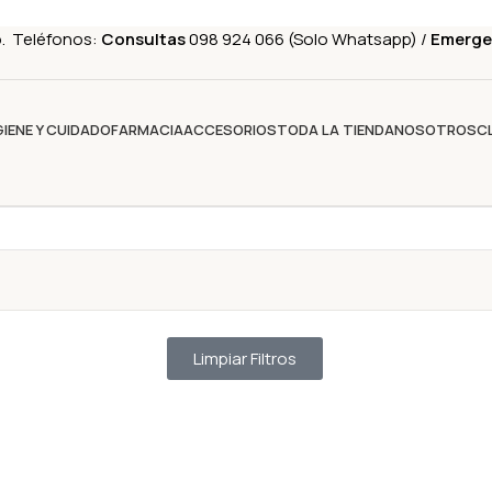
o. Teléfonos:
Consultas
098 924 066 (Solo Whatsapp) /
Emerge
GIENE Y CUIDADO
FARMACIA
ACCESORIOS
TODA LA TIENDA
NOSOTROS
C
Limpiar Filtros