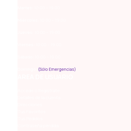
Martes:
10:00 – 19:00
Miércoles:
10:00 – 19:00
Jueves:
10:00 – 19:00
Viernes:
10:00 – 19:00
Sábado:
10:00 – 19:00
Domingo:
(Sólo Emergencias)
AREA DE USUARIO
Accede o Regístrate
Detalles de la cuenta
Direcciones
Tus Favoritos
Tus Pedidos
Contraseña perdida