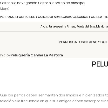
Saltar a la navegación
Saltar al contenido principal
Menú
PERROS
GATOS
HIGIENE Y CUIDADO
FARMACIA
ACCESORIOS
TODA LA TI
Avda. Italia esquina Rimas, Punta del Este, Maldona
PERROS
GATOS
HIGIENE Y CU
Inicio
/
Peluquería Canina La Pastora
PELU
Que los perros deben ser mantenidos limpios e higienizados 
relación a la frecuencia en que sus amigos deben pasar por el b