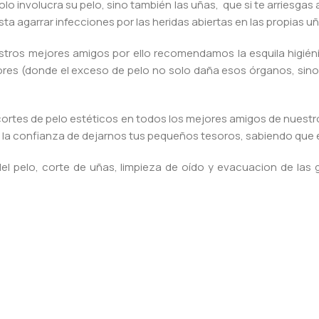
lo involucra su pelo, sino también las uñas, que si te arriesgas a
a agarrar infecciones por las heridas abiertas en las propias uñ
stros mejores amigos por ello recomendamos la esquila higié
es (donde el exceso de pelo no solo daña esos órganos, sino 
cortes de pelo estéticos en todos los mejores amigos de nuest
as la confianza de dejarnos tus pequeños tesoros, sabiendo que
del pelo, corte de uñas, limpieza de oído y evacuacion de las 