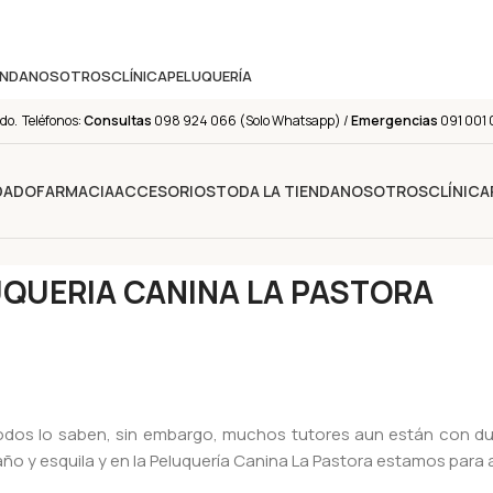
ENDA
NOSOTROS
CLÍNICA
PELUQUERÍA
do. Teléfonos:
Consultas
098 924 066 (Solo Whatsapp) /
Emergencias
091 001 
IDADO
FARMACIA
ACCESORIOS
TODA LA TIENDA
NOSOTROS
CLÍNICA
QUERIA CANINA LA PASTORA
todos lo saben, sin embargo, muchos tutores aun están con d
año y esquila y en la Peluquería Canina La Pastora estamos para 