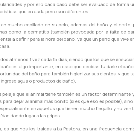
cularidades y por ello cada caso debe ser evaluado de forma ú
rísticas que en cada perro son diferentes.
tan mucho cepillado en su pelo, además del baño y el corte,
as como la dermatitis (también provocada por la falta de bañ
ental a definir para la hora del baño, ya que un perro que viv
casa.
os al menos 1 vez cada 15 días, siendo que los que se ensucian
l baño es algo importante, en caso que decidas tu darle el bañ
tunidad del baño para también higienizar sus dientes, y que t
e ingrese agua o productos de baño).
de pelaje que el animal tiene también es un factor determinante 
 para dejar al animal más bonito (si es que eso es posible), sin
 especialmente en aquellos que tienen mucho flequillo y no ven 
rían dando lugar a las gripes.
 es que nos los traigas a La Pastora, en una frecuencia com