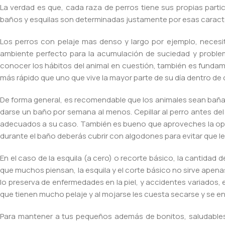
La verdad es que, cada raza de perros tiene sus propias parti
baños y esquilas son determinadas justamente por esas caracte
Los perros con pelaje mas denso y largo por ejemplo, necesi
ambiente perfecto para la acumulación de suciedad y problem
conocer los hábitos del animal en cuestión, también es fundam
más rápido que uno que vive la mayor parte de su día dentro de 
De forma general, es recomendable que los animales sean bañad
darse un baño por semana al menos. Cepillar al perro antes de
adecuados a su caso. También es bueno que aproveches la opor
durante el baño deberás cubrir con algodones para evitar que l
En el caso de la esquila (a cero) o recorte básico, la cantidad 
que muchos piensan, la esquila y el corte básico no sirve apenas
lo preserva de enfermedades en la piel, y accidentes variados,
que tienen mucho pelaje y al mojarse les cuesta secarse y se enf
Para mantener a tus pequeños además de bonitos, saludables,