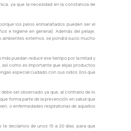
nica, ya que la necesidad en la constancia de
 porque los pelos enmarañados pueden ser el
os e higiene en general). Además del pelaje,
e en ambientes externos, se pondrá sucio mucho
 más puedan reducir ese tiempo por la mitad y
o, así como es importante que elijas productos
engas especial cuidado con sus oídos (los que
y debe ser observado ya que, al contrario de lo
o que forma parte de la prevención en salud que
bien, o enfermedades respiratorias de aquellos
o te decíamos de unos 15 a 20 días, para que