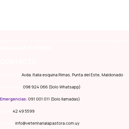
La primer clínica veterinaria con e-commerce en Maldonado, líde
SÍGUENOS EN REDES
CONTACTO
Dirección:
Avda. Italia esquina Rimas, Punta del Este, Maldonado
Consultas:
098 924 066 (Solo Whatsapp)
Emergencias
:
091 001 011 (Solo llamadas)
Local:
42 49 5599
E-mail:
info@veterinarialapastora.com.uy