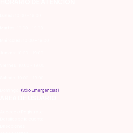
HORARIO DE ATENCIÓN
Lunes:
10:00 – 19:00
Martes:
10:00 – 19:00
Miércoles:
10:00 – 19:00
Jueves:
10:00 – 19:00
Viernes:
10:00 – 19:00
Sábado:
10:00 – 19:00
Domingo:
(Sólo Emergencias)
AREA DE USUARIO
Accede o Regístrate
Detalles de la cuenta
Direcciones