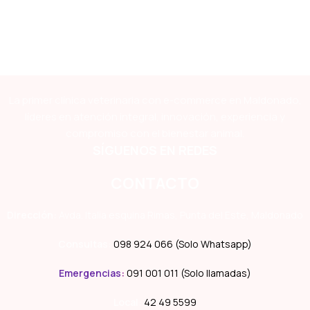
La primer clínica veterinaria con e-commerce en Maldonado,
líderes en atención integral, innovación, experiencia y
compromiso con el bienestar animal.
SÍGUENOS EN REDES
CONTACTO
Dirección:
Avda. Italia esquina Rimas, Punta del Este, Maldonado
Consultas:
098 924 066 (Solo Whatsapp)
Emergencias
:
091 001 011 (Solo llamadas)
Local:
42 49 5599