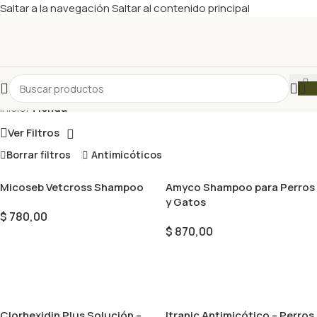
Saltar a la navegación
Saltar al contenido principal
Inicio
/
Tienda
Ver Filtros
Borrar filtros
Antimicóticos
Micoseb Vetcross Shampoo
Amyco Shampoo para Perros
y Gatos
$
780,00
$
870,00
Añadir Al Carrito
Añadir Al Carrito
Clorhexidin Plus Solución –
Itranic Antimicótico – Perros