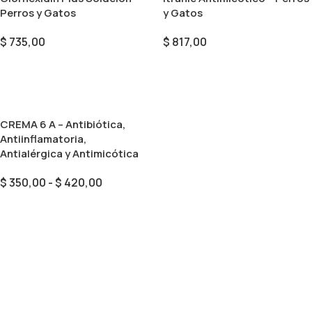
Perros y Gatos
y Gatos
$
735,00
$
817,00
Añadir Al Carrito
Añadir Al Carrito
CREMA 6 A – Antibiótica,
Antiinflamatoria,
Antialérgica y Antimicótica
$
350,00
-
$
420,00
Seleccionar Opciones