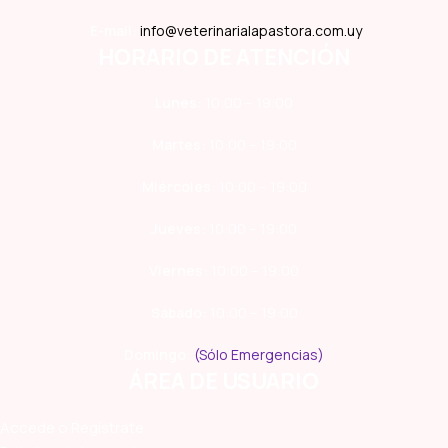
E-mail:
info@veterinarialapastora.com.uy
HORARIO DE ATENCIÓN
Lunes:
10:00 – 19:00
Martes:
10:00 – 19:00
Miércoles:
10:00 – 19:00
Jueves:
10:00 – 19:00
Viernes:
10:00 – 19:00
Sábado:
10:00 – 19:00
Domingo:
(Sólo Emergencias)
ÁREA DE USUARIO
Accede o Regístrate