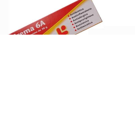
CREMA 6 A – Antibiótica, Antiinflamatoria,
Antialérgica y Antimicótica
$
350,00
-
$
420,00
Seleccionar Opciones