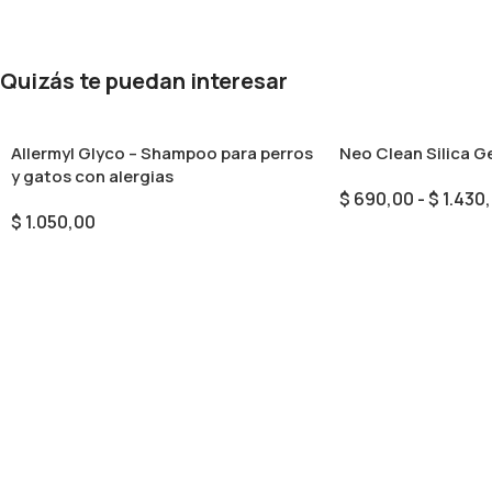
Quizás te puedan interesar
Allermyl Glyco – Shampoo para perros
Neo Clean Silica G
y gatos con alergias
$
690,00
-
$
1.430
$
1.050,00
Seleccionar Opcion
Añadir Al Carrito