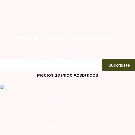
Tus Pedidos
Contraseña perdida
SUSCRÍBETE A NUESTRA NEWSLETTER
Estando suscrito te enterarás primero de las ofertas y
oportunidades que lanzamos en la Vete!
Medios de Pago Aceptados
Términos y Condiciones
Condiciones de Pagos y Envíos
Política de devoluciones y reembolsos