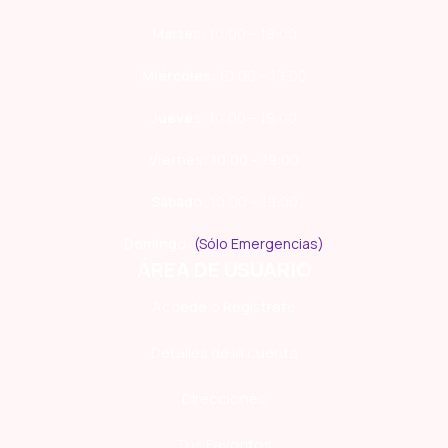
Martes:
10:00 – 19:00
Miércoles:
10:00 – 19:00
Jueves:
10:00 – 19:00
Viernes:
10:00 – 19:00
Sábado:
10:00 – 19:00
Domingo:
(Sólo Emergencias)
ÁREA DE USUARIO
Accede o Regístrate
Detalles de la cuenta
Direcciones
Tus Favoritos