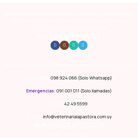
La primer clínica veterinaria con e-commerce en Maldonado,
líderes en atención integral, innovación, experiencia y
compromiso con el bienestar animal.
SÍGUENOS EN REDES
CONTACTO
Dirección:
Avda. Italia esquina Rimas, Punta del Este, Maldonado
Consultas:
098 924 066 (Solo Whatsapp)
Emergencias
:
091 001 011 (Solo llamadas)
Local:
42 49 5599
E-mail:
info@veterinarialapastora.com.uy
HORARIO DE ATENCIÓN
Lunes:
10:00 – 19:00