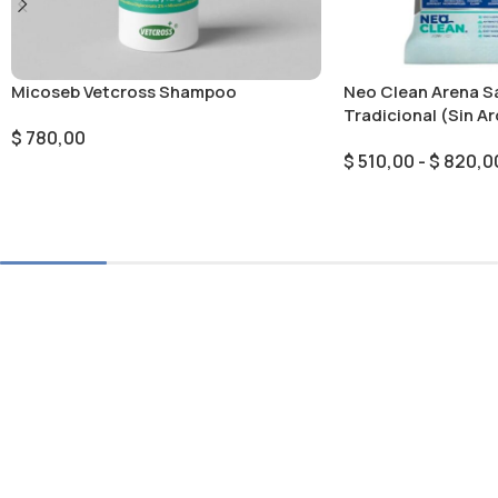
Micoseb Vetcross Shampoo
Neo Clean Arena Sa
Tradicional (Sin A
$
780,00
$
510,00
-
$
820,0
Añadir Al Carrito
Seleccionar Opcion