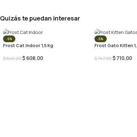
Quizás te puedan interesar
-5%
-5%
Frost Cat Indoor 1,5 Kg
Frost Gato Kitten 1
$
608,00
$
710,00
$
640,00
$
747,00
Añadir Al Carrito
Añadir Al Carrito