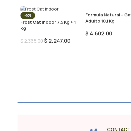
Formula Natural – Ga
-5%
Adulto 10,1 Kg
Frost Cat Indoor 7,5 Kg + 1
Kg
$
4.602,00
$
2.247,00
$
2.365,00
Añadir Al Carrito
Añadir Al Carrito
CONTACT