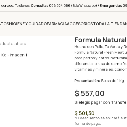
aldonado. Teléfonos:
Consultas
098 924 066 (Solo Whatsapp) /
Emergencias
091
ATOS
HIGIENE Y CUIDADO
FARMACIA
ACCESORIOS
TODA LA TIENDA
Formula Natural 
roducto ahora!
Hecho con Pollo, Té Verde y Ro
Fórmula Natural Fresh Meat u
para perros y gatos. Naturalm
diferencial el uso de carne fr
vitaminas y minerales, como f
Presentación:
Bolsa de 1 Kg
$
557,00
Si elegís pagar con
Transfe
$
501,30
*El descuento se aplicará au
forma de pago.