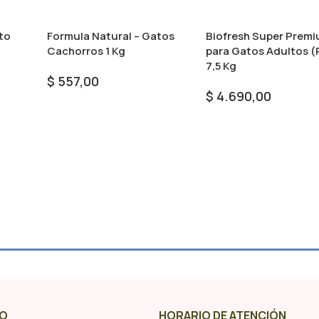
to
Formula Natural – Gatos
Biofresh Super Prem
Cachorros 1 Kg
para Gatos Adultos (
7,5 Kg
$
557,00
$
4.690,00
Añadir Al Carrito
Añadir Al Carrito
O
HORARIO DE ATENCIÓN