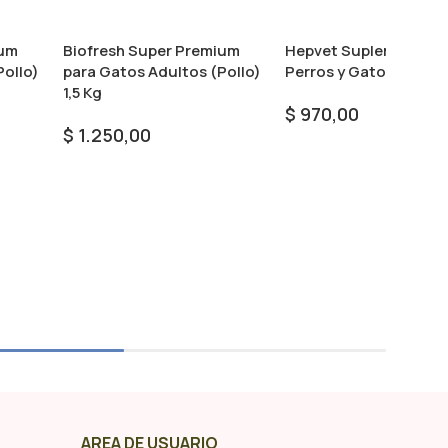
ium
Biofresh Super Premium
Hepvet Suplemento P
Pollo)
para Gatos Adultos (Pollo)
Perros y Gatos
1,5 Kg
$
970,00
$
1.250,00
Seleccionar Opciones
Añadir Al Carrito
AREA DE USUARIO