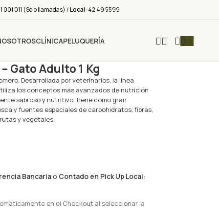
 001 011 (Solo llamadas) /
Local:
42 49 5599
NOSOTROS
CLÍNICA
PELUQUERÍA
– Gato Adulto 1 Kg
mero. Desarrollada por veterinarios, la línea
tiliza los conceptos más avanzados de nutrición
ente sabroso y nutritivo, tiene como gran
esca y fuentes especiales de carbohidratos, fibras,
rutas y vegetales.
rencia Bancaria
o
Contado en Pick Up Local
:
tomáticamente en el Checkout al seleccionar la