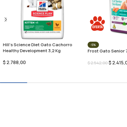
Hill‘s Science Diet Gato Cachorro
-5%
Healthy Development 3,2 Kg
Frost Gato Senior 
$
2.788,00
$
2.415,
$
2.542,00
Añadir Al Carrito
Añadir Al Carrito