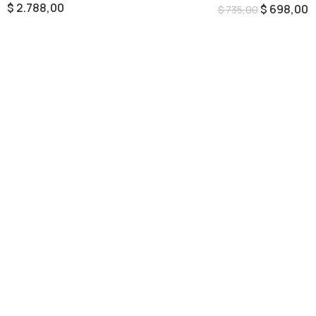
$
2.788,00
$
698,00
$
735,00
Añadir Al Carrito
Añadir Al Carrito