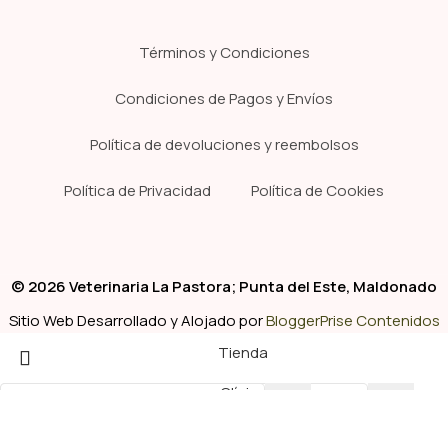
Términos y Condiciones
Condiciones de Pagos y Envíos
Política de devoluciones y reembolsos
Política de Privacidad
Política de Cookies
© 2026 Veterinaria La Pastora; Punta del Este, Maldonado
Sitio Web Desarrollado y Alojado por
BloggerPrise Contenidos
Tienda
Clínica
Pelu
Empiece a escribir para ver los productos que busca.