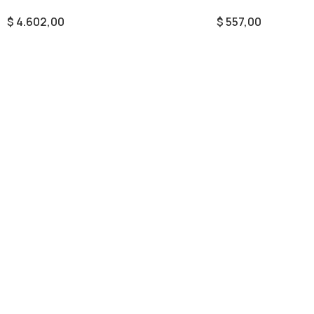
$
4.602,00
$
557,00
Añadir Al Carrito
Añadir Al Carrito