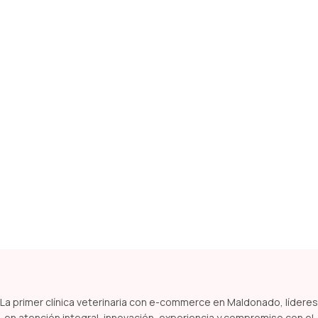
La primer clínica veterinaria con e-commerce en Maldonado, líderes
en atención integral, innovación, experiencia y compromiso con el