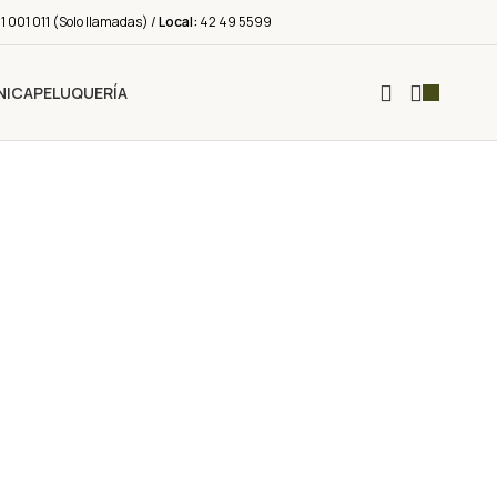
 001 011 (Solo llamadas) /
Local:
42 49 5599
NICA
PELUQUERÍA