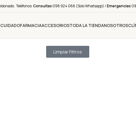
aldonado. Teléfonos:
Consultas
098 924 066 (Solo Whatsapp) /
Emergencias
091
Y CUIDADO
FARMACIA
ACCESORIOS
TODA LA TIENDA
NOSOTROS
CLÍ
Limpiar Filtros