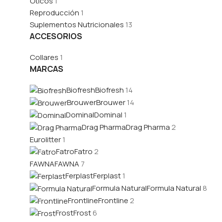
Óticos
1
Reproducción
1
Suplementos Nutricionales
13
ACCESORIOS
Collares
1
MARCAS
Biofresh
Biofresh
14
Brouwer
Brouwer
14
Dominal
Dominal
1
Drag Pharma
Drag Pharma
2
Eurolitter
1
Fatro
Fatro
2
FAWNA
FAWNA
7
Ferplast
Ferplast
1
Formula Natural
Formula Natural
8
Frontline
Frontline
2
Frost
Frost
6