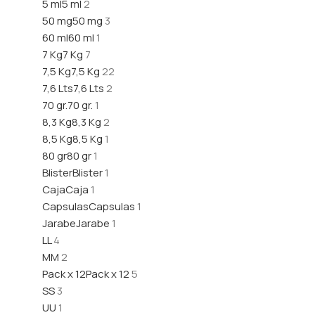
5 ml
5 ml
2
50 mg
50 mg
3
60 ml
60 ml
1
7 Kg
7 Kg
7
7,5 Kg
7,5 Kg
22
7,6 Lts
7,6 Lts
2
70 gr.
70 gr.
1
8,3 Kg
8,3 Kg
2
8,5 Kg
8,5 Kg
1
80 gr
80 gr
1
Blister
Blister
1
Caja
Caja
1
Capsulas
Capsulas
1
Jarabe
Jarabe
1
L
L
4
M
M
2
Pack x 12
Pack x 12
5
S
S
3
U
U
1