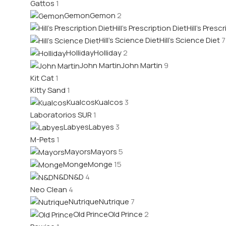
Gattos
1
Gemon
Gemon
2
Hill's Prescription Diet
Hill's Presc
Hill's Science Diet
Hill's Science Diet
7
Holliday
Holliday
2
John Martin
John Martin
9
Kit Cat
1
Kitty Sand
1
Kualcos
Kualcos
3
Laboratorios SUR
1
Labyes
Labyes
3
M-Pets
1
Mayors
Mayors
5
Monge
Monge
15
N&D
N&D
4
Neo Clean
4
Nutrique
Nutrique
7
Old Prince
Old Prince
2