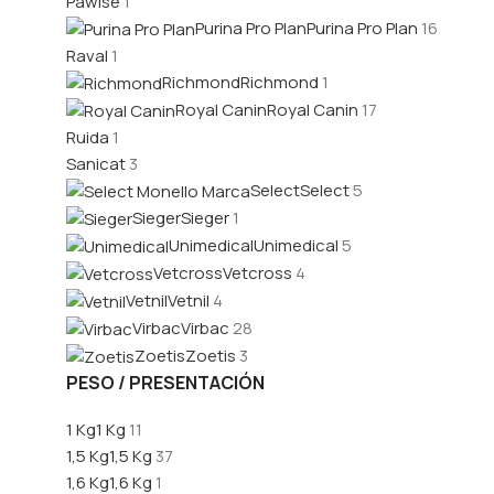
Pawise
1
Purina Pro Plan
Purina Pro Plan
16
Raval
1
Richmond
Richmond
1
Royal Canin
Royal Canin
17
Ruida
1
Sanicat
3
Select
Select
5
Sieger
Sieger
1
Unimedical
Unimedical
5
Vetcross
Vetcross
4
Vetnil
Vetnil
4
Virbac
Virbac
28
Zoetis
Zoetis
3
PESO / PRESENTACIÓN
1 Kg
1 Kg
11
1,5 Kg
1,5 Kg
37
1,6 Kg
1,6 Kg
1