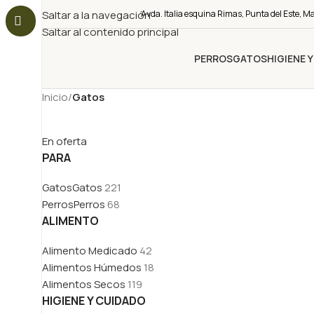
Saltar a la navegación
Avda. Italia esquina Rimas, Punta del Este, M
Saltar al contenido principal
PERROS
GATOS
HIGIENE 
Inicio
/
Gatos
En oferta
PARA
Gatos
Gatos
221
Perros
Perros
68
ALIMENTO
Alimento Medicado
42
Alimentos Húmedos
18
Alimentos Secos
119
HIGIENE Y CUIDADO