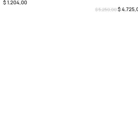
$
1.204,00
$
4.725,
$
5.250,00
Añadir Al Carrito
Añadir Al Carrito