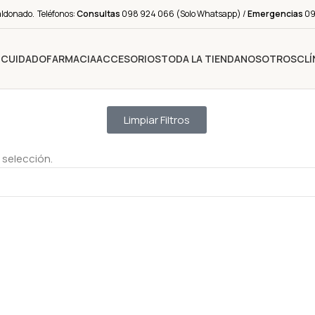
aldonado. Teléfonos:
Consultas
098 924 066 (Solo Whatsapp) /
Emergencias
091
Y CUIDADO
FARMACIA
ACCESORIOS
TODA LA TIENDA
NOSOTROS
CLÍ
Limpiar Filtros
 selección.