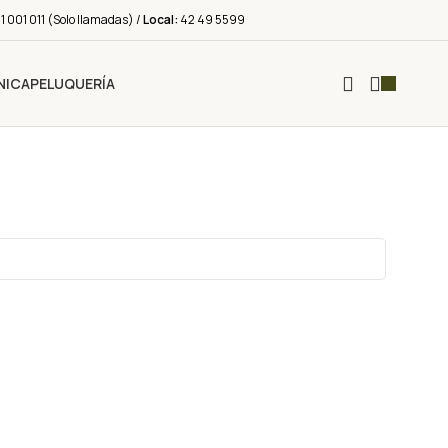
 001 011 (Solo llamadas) /
Local:
42 49 5599
NICA
PELUQUERÍA