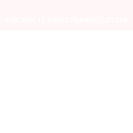
SUSCRÍBETE A NUESTRA NEWSLETTER
ito te enterarás primero de las ofertas y oportunidades que lanzam
Medios de Pago Aceptados