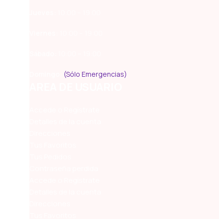
Jueves:
10:00 – 19:00
Viernes:
10:00 – 19:00
Sábado:
10:00 – 19:00
Domingo:
(Sólo Emergencias)
AREA DE USUARIO
Accede o Regístrate
Detalles de la cuenta
Direcciones
Tus Favoritos
Tus Pedidos
Contraseña perdida
Accede o Regístrate
Detalles de la cuenta
Direcciones
Tus Favoritos