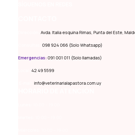
SÍGUENOS EN REDES
CONTACTO
Dirección:
Avda. Italia esquina Rimas, Punta del Este, Ma
Consultas:
098 924 066 (Solo Whatsapp)
Emergencias
:
091 001 011 (Solo llamadas)
Local:
42 49 5599
E-mail:
info@veterinarialapastora.com.uy
HORARIO DE ATENCIÓN
Lunes:
10:00 – 19:00
Martes:
10:00 – 19:00
Miércoles:
10:00 – 19:00