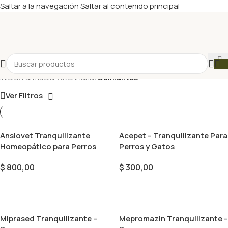
Saltar a la navegación
Saltar al contenido principal
Inicio
/
Farmacia Veterinaria
/
Calmantes
Ver Filtros
Ansiovet Tranquilizante
Acepet – Tranquilizante Para
Homeopático para Perros
Perros y Gatos
$
800,00
$
300,00
Añadir Al Carrito
Seleccionar Opciones
Miprased Tranquilizante –
Mepromazin Tranquilizante –