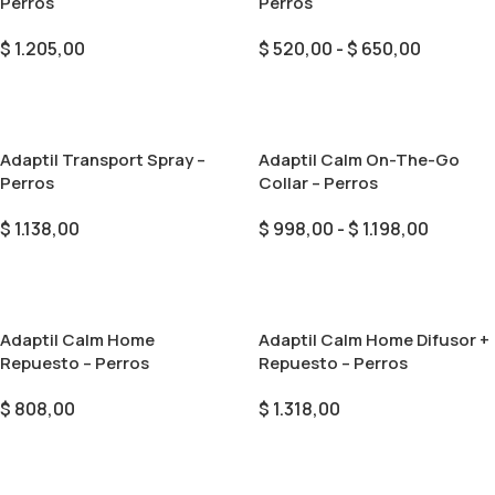
Perros
Perros
$
1.205,00
$
520,00
-
$
650,00
Añadir Al Carrito
Seleccionar Opciones
Adaptil Transport Spray –
Adaptil Calm On-The-Go
Perros
Collar – Perros
$
1.138,00
$
998,00
-
$
1.198,00
Añadir Al Carrito
Seleccionar Opciones
Adaptil Calm Home
Adaptil Calm Home Difusor +
Repuesto – Perros
Repuesto – Perros
$
808,00
$
1.318,00
Añadir Al Carrito
Añadir Al Carrito