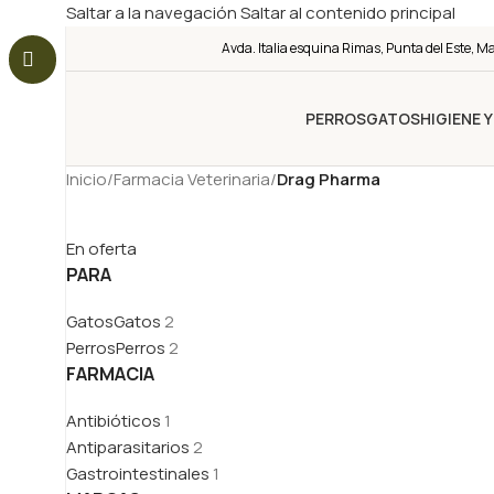
Saltar a la navegación
Saltar al contenido principal
Avda. Italia esquina Rimas, Punta del Este, M
PERROS
GATOS
HIGIENE 
Inicio
/
Farmacia Veterinaria
/
Drag Pharma
En oferta
PARA
Gatos
Gatos
2
Perros
Perros
2
FARMACIA
Antibióticos
1
Antiparasitarios
2
Gastrointestinales
1