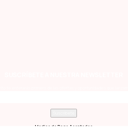
SUSCRÍBETE A NUESTRA NEWSLETTER
ito te enterarás primero de las ofertas y oportunidades que lanzam
Medios de Pago Aceptados