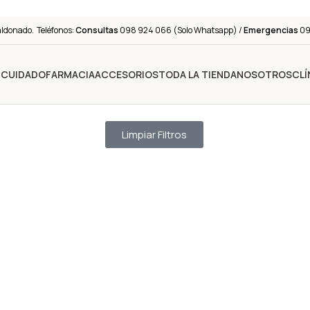
aldonado. Teléfonos:
Consultas
098 924 066 (Solo Whatsapp) /
Emergencias
091
Y CUIDADO
FARMACIA
ACCESORIOS
TODA LA TIENDA
NOSOTROS
CLÍ
Limpiar Filtros