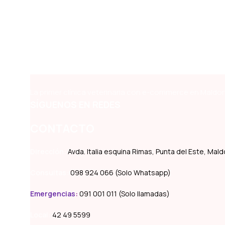
La primer clínica veterinaria con e-commerce en Maldon
SÍGUENOS EN REDES
CONTACTO
Dirección:
Avda. Italia esquina Rimas, Punta del Este, Ma
Consultas:
098 924 066 (Solo Whatsapp)
Emergencias
:
091 001 011 (Solo llamadas)
Local:
42 49 5599