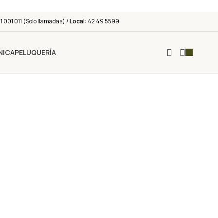
 001 011 (Solo llamadas) /
Local:
42 49 5599
NICA
PELUQUERÍA