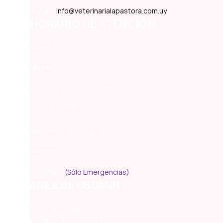
E-mail:
info@veterinarialapastora.com.uy
HORARIO DE ATENCIÓN
Lunes:
10:00 – 19:00
Martes:
10:00 – 19:00
Miércoles:
10:00 – 19:00
Jueves:
10:00 – 19:00
Viernes:
10:00 – 19:00
Sábado:
10:00 – 19:00
Domingo:
(Sólo Emergencias)
AREA DE USUARIO
Accede o Regístrate
Detalles de la cuenta