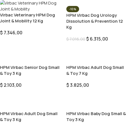
-10%
Virbac Veterinary HPM Dog
HPM Virbac Dog Urology
Joint & Mobility 12 Kg
Dissolution & Prevention 12
Kg
$
7.346,00
$
6.315,00
$
7.016,00
Añadir Al Carrito
Añadir Al Carrito
HPM Virbac Senior Dog Small
HPM Virbac Adult Dog Small
& Toy 3 Kg
& Toy 7 Kg
$
2.103,00
$
3.825,00
Añadir Al Carrito
Añadir Al Carrito
HPM Virbac Adult Dog Small
HPM Virbac Baby Dog Small &
& Toy 3 Kg
Toy 3 Kg