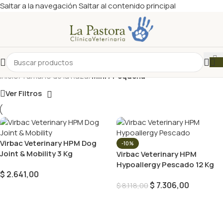
Saltar a la navegación
Saltar al contenido principal
Inicio
/
Tamaño de la Raza
/
Mini / Pequeña
Ver Filtros
Virbac Veterinary HPM Dog
-10%
Joint & Mobility 3 Kg
Virbac Veterinary HPM
Hypoallergy Pescado 12 Kg
$
2.641,00
$
7.306,00
$
8.118,00
Añadir Al Carrito
Añadir Al Carrito