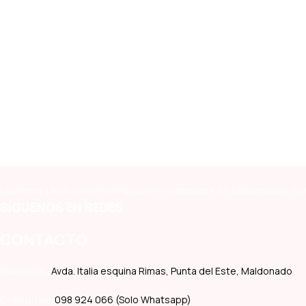
La primer clínica veterinaria con e-commerce en Maldonado, líde
SÍGUENOS EN REDES
CONTACTO
Dirección:
Avda. Italia esquina Rimas, Punta del Este, Maldonado
Consultas:
098 924 066 (Solo Whatsapp)