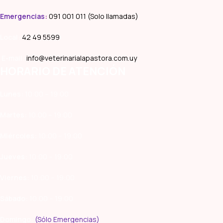
Emergencias
:
091 001 011 (Solo llamadas)
Local:
42 49 5599
E-mail:
info@veterinarialapastora.com.uy
HORARIO DE ATENCIÓN
Lunes:
10:00 – 19:00
Martes:
10:00 – 19:00
Miércoles:
10:00 – 19:00
Jueves:
10:00 – 19:00
Viernes:
10:00 – 19:00
Sábado:
10:00 – 19:00
Domingo:
(Sólo Emergencias)