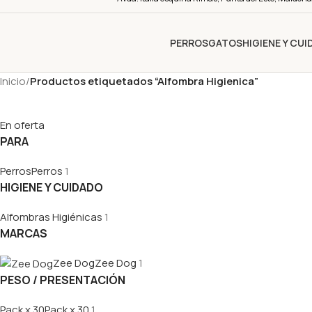
PERROS
GATOS
HIGIENE Y CU
Inicio
/
Productos etiquetados “Alfombra Higienica”
En oferta
PARA
Perros
Perros
1
HIGIENE Y CUIDADO
Alfombras Higiénicas
1
MARCAS
Zee Dog
Zee Dog
1
PESO / PRESENTACIÓN
Pack x 30
Pack x 30
1