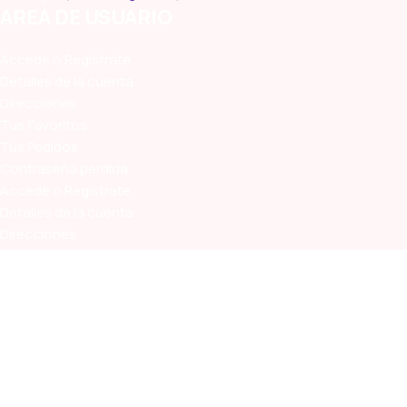
AREA DE USUARIO
Accede o Regístrate
Detalles de la cuenta
Direcciones
Tus Favoritos
Tus Pedidos
Contraseña perdida
Accede o Regístrate
Detalles de la cuenta
Direcciones
Tus Favoritos
Tus Pedidos
Contraseña perdida
SUS
Estando suscrito te en