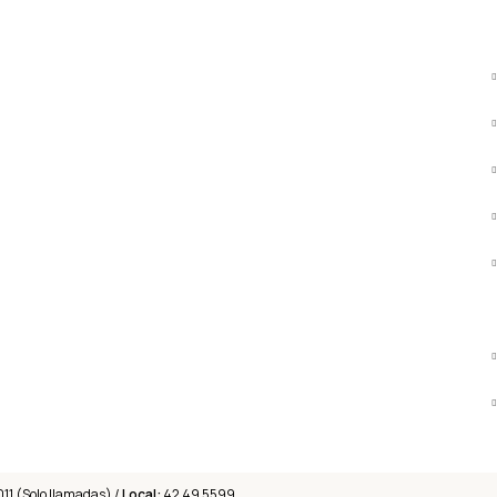
011 (Solo llamadas) /
Local:
42 49 5599