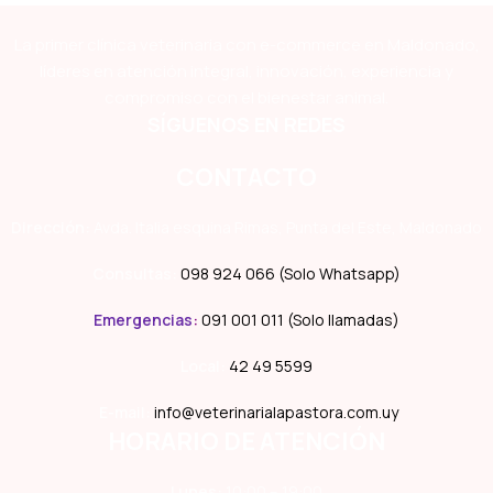
La primer clínica veterinaria con e-commerce en Maldonado,
líderes en atención integral, innovación, experiencia y
compromiso con el bienestar animal.
SÍGUENOS EN REDES
CONTACTO
Dirección:
Avda. Italia esquina Rimas, Punta del Este, Maldonado
Consultas:
098 924 066 (Solo Whatsapp)
Emergencias
:
091 001 011 (Solo llamadas)
Local:
42 49 5599
E-mail:
info@veterinarialapastora.com.uy
HORARIO DE ATENCIÓN
Lunes:
10:00 – 19:00