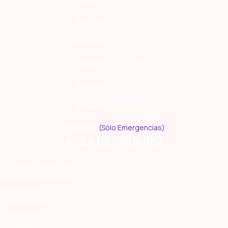
Martes:
10:00 – 19:00
Miércoles:
10:00 – 19:00
Jueves:
10:00 – 19:00
Viernes:
10:00 – 19:00
Sábado:
10:00 – 19:00
Domingo:
(Sólo Emergencias)
ÁREA DE USUARIO
Accede o Regístrate
Detalles de la cuenta
Direcciones
Tus Favoritos
Tus Pedidos
Contraseña perdida