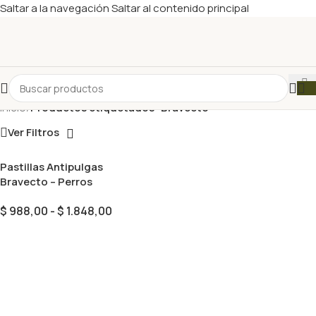
Saltar a la navegación
Saltar al contenido principal
Inicio
/
Productos etiquetados “Bravecto”
Ver Filtros
Pastillas Antipulgas
Bravecto – Perros
$
988,00
-
$
1.848,00
Seleccionar Opciones