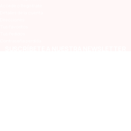
Accede o Regístrate
Detalles de la cuenta
Direcciones
Tus Favoritos
Tus Pedidos
Contraseña perdida
SUSCRÍBETE A NUESTRA NEWSLETTER
Estando suscrito te enterarás primero de las ofertas y
oportunidades que lanzamos en la Vete!
Medios de Pago Aceptados
Términos y Condiciones