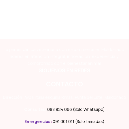
La primer clínica veterinaria con e-commerce en Maldonado,
líderes en atención integral, innovación, experiencia y
compromiso con el bienestar animal.
SÍGUENOS EN REDES
CONTACTO
Dirección:
Avda. Italia esquina Rimas, Punta del Este, Maldonado
Consultas:
098 924 066 (Solo Whatsapp)
Emergencias
:
091 001 011 (Solo llamadas)