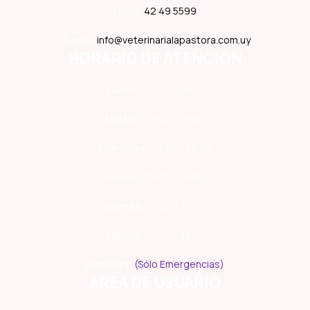
Local:
42 49 5599
E-mail:
info@veterinarialapastora.com.uy
HORARIO DE ATENCIÓN
Lunes:
10:00 – 19:00
Martes:
10:00 – 19:00
Miércoles:
10:00 – 19:00
Jueves:
10:00 – 19:00
Viernes:
10:00 – 19:00
Sábado:
10:00 – 19:00
Domingo:
(Sólo Emergencias)
ÁREA DE USUARIO