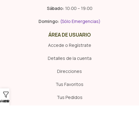
Sábado:
10:00 – 19:00
Domingo:
(Sólo Emergencias)
ÁREA DE USUARIO
Accede o Regístrate
Detalles de la cuenta
Direcciones
Tus Favoritos
Tus Pedidos
ienda
Filtros
Whatsapp
Clínica
Pelu
Contraseña perdida