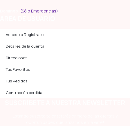
Domingo:
(Sólo Emergencias)
AREA DE USUARIO
Accede o Regístrate
Detalles de la cuenta
Direcciones
Tus Favoritos
Tus Pedidos
Contraseña perdida
SUSCRÍBETE A NUESTRA NEWSLETTER
Estando suscrito te enterarás primero de las ofertas y
oportunidades que lanzamos en la Vete!