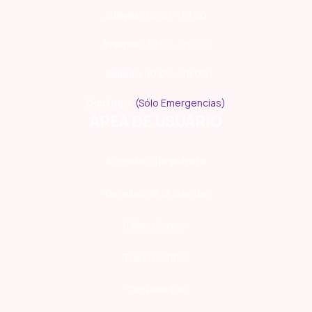
Jueves:
10:00 – 19:00
Viernes:
10:00 – 19:00
Sábado:
10:00 – 19:00
Domingo:
(Sólo Emergencias)
ÁREA DE USUARIO
Accede o Regístrate
Detalles de la cuenta
Direcciones
Tus Favoritos
Tus Pedidos