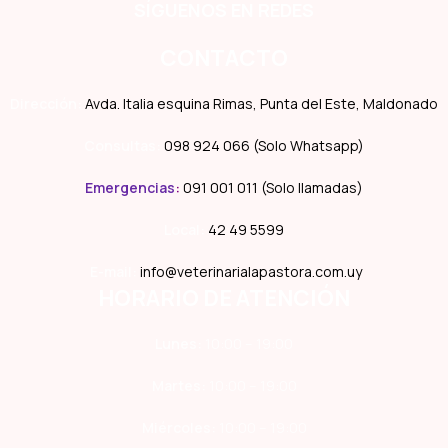
SÍGUENOS EN REDES
CONTACTO
Dirección:
Avda. Italia esquina Rimas, Punta del Este, Maldonado
Consultas:
098 924 066 (Solo Whatsapp)
Emergencias
:
091 001 011 (Solo llamadas)
Local:
42 49 5599
E-mail:
info@veterinarialapastora.com.uy
HORARIO DE ATENCIÓN
Lunes:
10:00 – 19:00
Martes:
10:00 – 19:00
Miércoles:
10:00 – 19:00