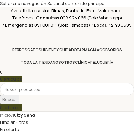
Saltar a la navegación
Saltar al contenido principal
Avda. Italia esquina Rimas, Punta del Este, Maldonado.
Teléfonos:
Consultas
098 924 066 (Solo Whatsapp)
/
Emergencias
091 001 011 (Solo llamadas) /
Local:
42 49 5599
PERROS
GATOS
HIGIENE Y CUIDADO
FARMACIA
ACCESORIOS
TODA LA TIENDA
NOSOTROS
CLÍNICA
PELUQUERÍA
0
0
artículos
Buscar
0
artículos
Inicio
/
Kitty Sand
Limpiar Filtros
En oferta