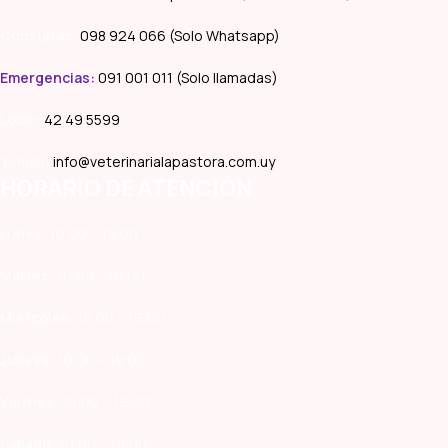
Consultas:
098 924 066 (Solo Whatsapp)
Emergencias
:
091 001 011 (Solo llamadas)
Local:
42 49 5599
E-mail:
info@veterinarialapastora.com.uy
HORARIO DE ATENCIÓN
Lunes:
10:00 – 19:00
Martes:
10:00 – 19:00
Miércoles:
10:00 – 19:00
Jueves:
10:00 – 19:00
Viernes:
10:00 – 19:00
Sábado:
10:00 – 19:00