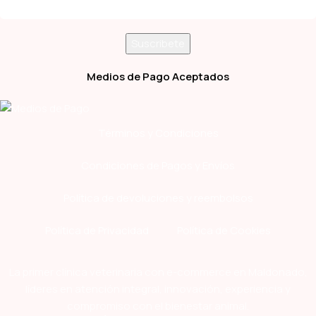
Medios de Pago Aceptados
Términos y Condiciones
Condiciones de Pagos y Envíos
Política de devoluciones y reembolsos
Política de Privacidad
Política de Cookies
La primer clínica veterinaria con e-commerce en Maldonado,
líderes en atención integral, innovación, experiencia y
compromiso con el bienestar animal.