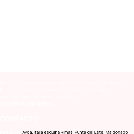
La primer clínica veterinaria con e-commerce en Maldonado,
líderes en atención integral, innovación, experiencia y
compromiso con el bienestar animal.
SÍGUENOS EN REDES
CONTACTO
Dirección:
Avda. Italia esquina Rimas, Punta del Este, Maldonado