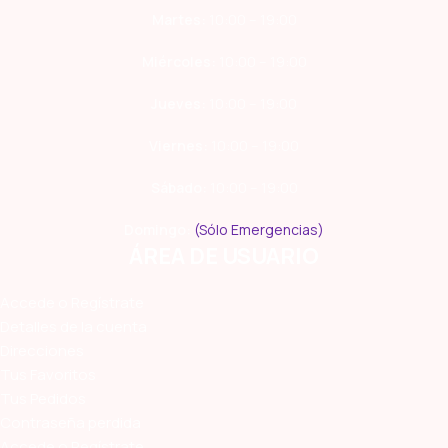
Martes:
10:00 – 19:00
Miércoles:
10:00 – 19:00
Jueves:
10:00 – 19:00
Viernes:
10:00 – 19:00
Sábado:
10:00 – 19:00
Domingo:
(Sólo Emergencias)
ÁREA DE USUARIO
Accede o Regístrate
Detalles de la cuenta
Direcciones
Tus Favoritos
Tus Pedidos
Contraseña perdida
Accede o Regístrate