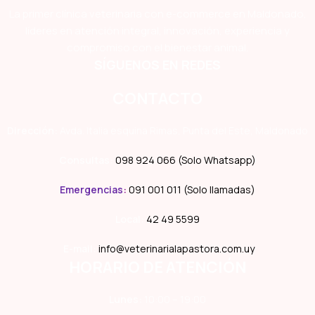
La primer clínica veterinaria con e-commerce en Maldonado,
líderes en atención integral, innovación, experiencia y
compromiso con el bienestar animal.
SÍGUENOS EN REDES
CONTACTO
Dirección:
Avda. Italia esquina Rimas, Punta del Este, Maldonado
Consultas:
098 924 066 (Solo Whatsapp)
Emergencias
:
091 001 011 (Solo llamadas)
Local:
42 49 5599
E-mail:
info@veterinarialapastora.com.uy
HORARIO DE ATENCIÓN
Lunes:
10:00 – 19:00