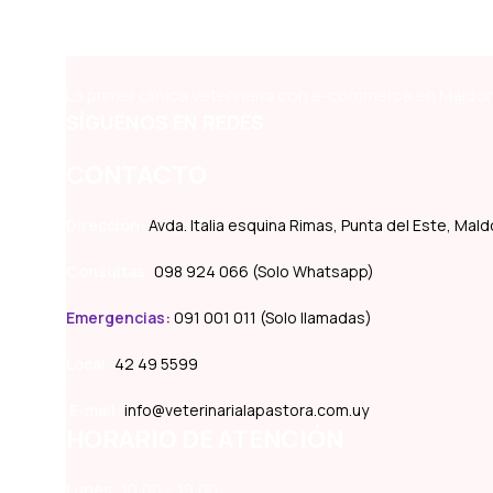
La primer clínica veterinaria con e-commerce en Maldon
SÍGUENOS EN REDES
CONTACTO
Dirección:
Avda. Italia esquina Rimas, Punta del Este, Ma
Consultas:
098 924 066 (Solo Whatsapp)
Emergencias
:
091 001 011 (Solo llamadas)
Local:
42 49 5599
E-mail:
info@veterinarialapastora.com.uy
HORARIO DE ATENCIÓN
Lunes:
10:00 – 19:00