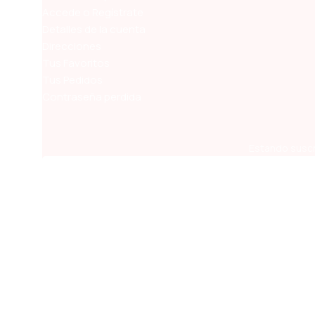
Accede o Regístrate
Detalles de la cuenta
Direcciones
Tus Favoritos
Tus Pedidos
Contraseña perdida
Estando suscr
Términos y Condiciones
Condiciones de Pagos y Envíos