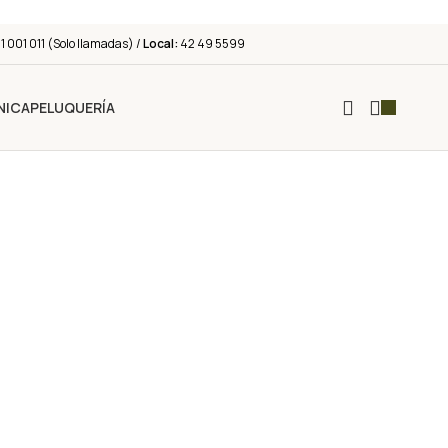
 001 011 (Solo llamadas) /
Local:
42 49 5599
NICA
PELUQUERÍA