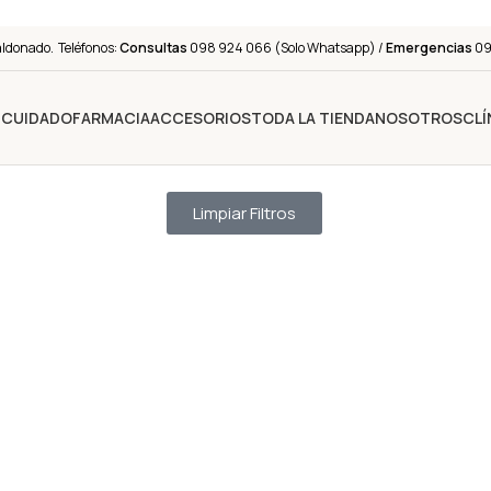
aldonado. Teléfonos:
Consultas
098 924 066 (Solo Whatsapp) /
Emergencias
091
Y CUIDADO
FARMACIA
ACCESORIOS
TODA LA TIENDA
NOSOTROS
CLÍ
Limpiar Filtros