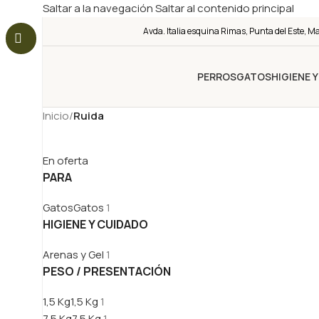
Saltar a la navegación
Saltar al contenido principal
Avda. Italia esquina Rimas, Punta del Este, M
PERROS
GATOS
HIGIENE 
Inicio
/
Ruida
En oferta
PARA
Gatos
Gatos
1
HIGIENE Y CUIDADO
Arenas y Gel
1
PESO / PRESENTACIÓN
1,5 Kg
1,5 Kg
1
7,5 Kg
7,5 Kg
1