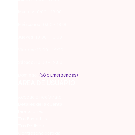
Martes:
10:00 – 19:00
Miércoles:
10:00 – 19:00
Jueves:
10:00 – 19:00
Viernes:
10:00 – 19:00
Sábado:
10:00 – 19:00
Domingo:
(Sólo Emergencias)
AREA DE USUARIO
Accede o Regístrate
Detalles de la cuenta
Direcciones
Tus Favoritos
Tus Pedidos
Contraseña perdida