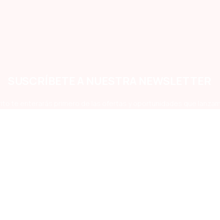
SUSCRÍBETE A NUESTRA NEWSLETTER
ito te enterarás primero de las ofertas y oportunidades que lanzam
Medios de Pago Aceptados