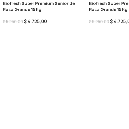
Biofresh Super Premium Senior de
Biofresh Super Pr
Raza Grande 15 Kg
Raza Grande 15 Kg
$
4.725,00
$
4.725,
$
5.250,00
$
5.250,00
Añadir Al Carrito
Añadir Al Carrito