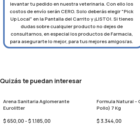
levantar tu pedido en nuestra veterinaria. Con ello los
costos de envío serán CERO. Solo deberás elegir "Pick
Up Local" en la Pantalla del Carrito y ¡LISTO!. Si tienes
dudas sobre cualquier producto no dejes de
consultarnos, en especial los productos de Farmacia,
para asegurarte lo mejor, para tus mejores amigos/as.
Quizás te puedan interesar
Arena Sanitaria Aglomerante
Formula Natural – 
Eurolitter
Pollo) 7 Kg
$
650,00
-
$
1.185,00
$
3.344,00
Seleccionar Opciones
Añadir Al Carrito