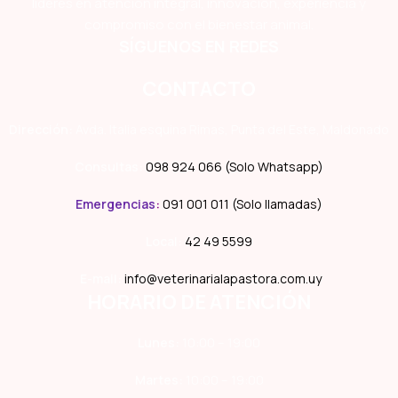
líderes en atención integral, innovación, experiencia y
compromiso con el bienestar animal.
SÍGUENOS EN REDES
CONTACTO
Dirección:
Avda. Italia esquina Rimas, Punta del Este, Maldonado
Consultas:
098 924 066 (Solo Whatsapp)
Emergencias
:
091 001 011 (Solo llamadas)
Local:
42 49 5599
E-mail:
info@veterinarialapastora.com.uy
HORARIO DE ATENCIÓN
Lunes:
10:00 – 19:00
Martes:
10:00 – 19:00