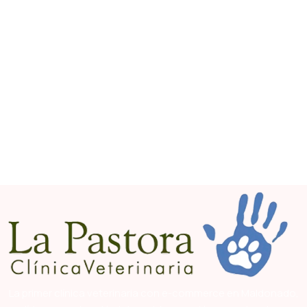
La primer clínica veterinaria con e-commerce en Maldonado,