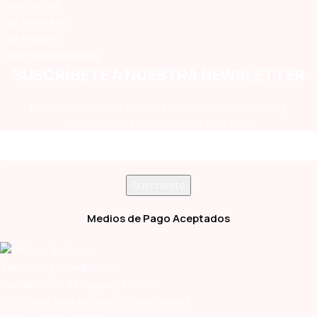
Direcciones
Tus Favoritos
Tus Pedidos
Contraseña perdida
SUSCRÍBETE A NUESTRA NEWSLETTER
Estando suscrito te enterarás primero de las ofertas y
oportunidades que lanzamos en la Vete!
Medios de Pago Aceptados
Términos y Condiciones
Condiciones de Pagos y Envíos
Política de devoluciones y reembolsos