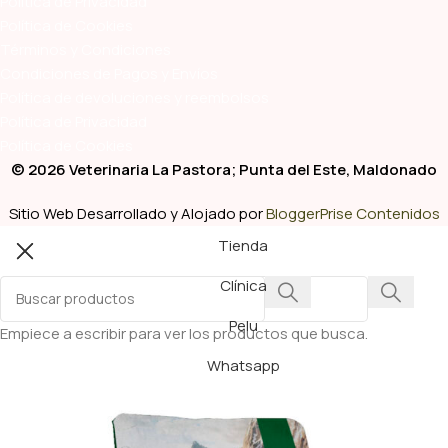
Política de Privacidad
Política de Cookies
Términos y Condiciones
Condiciones de Pagos y Envíos
Política de devoluciones y reembolsos
Política de Privacidad
Política de Cookies
© 2026 Veterinaria La Pastora; Punta del Este, Maldonado
Sitio Web Desarrollado y Alojado por
BloggerPrise Contenidos
Tienda
Clínica
Pelu
Empiece a escribir para ver los productos que busca.
Whatsapp