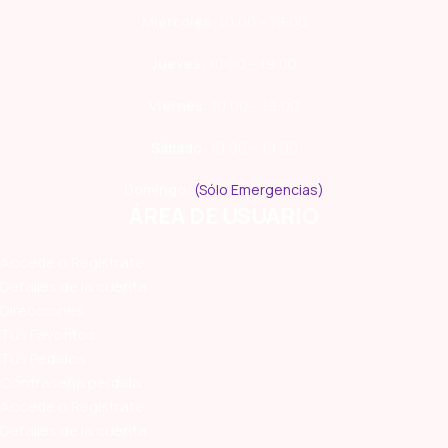
Miércoles:
10:00 – 19:00
Jueves:
10:00 – 19:00
Viernes:
10:00 – 19:00
Sábado:
10:00 – 19:00
Domingo:
(Sólo Emergencias)
ÁREA DE USUARIO
Accede o Regístrate
Detalles de la cuenta
Direcciones
Tus Favoritos
Tus Pedidos
Contraseña perdida
Accede o Regístrate
Detalles de la cuenta