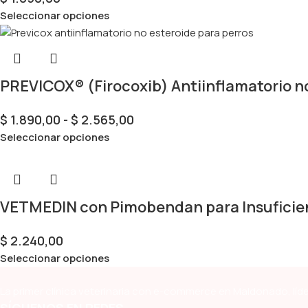
Seleccionar opciones
PREVICOX® (Firocoxib) Antiinflamatorio no
$
1.890,00
-
$
2.565,00
Seleccionar opciones
VETMEDIN con Pimobendan para Insuficien
$
2.240,00
Seleccionar opciones
La primer clínica veterinaria con e-commerce en Maldonado, líde
SÍGUENOS EN REDES