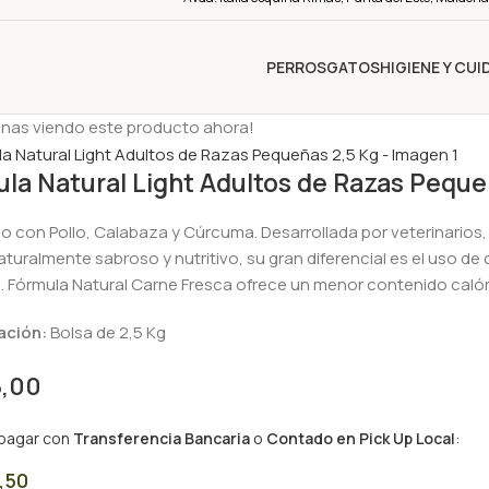
PERROS
GATOS
HIGIENE Y CU
onas viendo este producto ahora!
la Natural Light Adultos de Razas Peque
o con Pollo, Calabaza y Cúrcuma. Desarrollada por veterinarios, 
aturalmente sabroso y nutritivo, su gran diferencial es el uso de
. Fórmula Natural Carne Fresca ofrece un menor contenido calór
ación:
Bolsa de 2,5 Kg
5,00
 pagar con
Transferencia Bancaria
o
Contado en Pick Up Local
:
,50