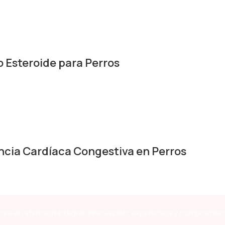
 Esteroide para Perros
cia Cardíaca Congestiva en Perros
res en atención integral, innovación, experiencia y compromiso 