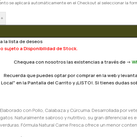
ento se aplicará automáticamente en el Checkout al seleccionar la for
+
a la lista de deseos
 sujeto a Disponibilidad de Stock.
Chequea con nosotros las existencias a través de ->
W
Recuerda que puedes optar por comprar en la web y levantar
Local" en la Pantalla del Carrito y ¡LISTO!. Si tienes dudas
Elaborado con Pollo, Calabaza y Cúrcuma. Desarrollada por veter
gatos. Naturalmente sabroso y nutritivo, su gran diferencial es 
verduras. Fórmula Natural Carne Fresca ofrece un menor conten