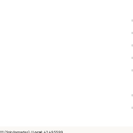
011 (Solo llamadas) /
Local:
42 49 5599