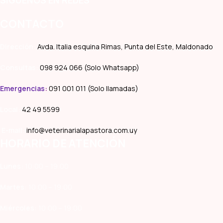
CONTACTO
Dirección:
Avda. Italia esquina Rimas, Punta del Este, Maldonado
Consultas:
098 924 066 (Solo Whatsapp)
Emergencias
:
091 001 011 (Solo llamadas)
Local:
42 49 5599
E-mail:
info@veterinarialapastora.com.uy
HORARIO DE ATENCIÓN
Lunes:
10:00 – 19:00
Martes:
10:00 – 19:00
Miércoles:
10:00 – 19:00