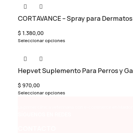
CORTAVANCE – Spray para Dermatosis
$
1.380,00
Seleccionar opciones
Hepvet Suplemento Para Perros y Ga
$
970,00
Seleccionar opciones
La primer clínica veterinaria con e-commerce en Maldon
SÍGUENOS EN REDES
CONTACTO