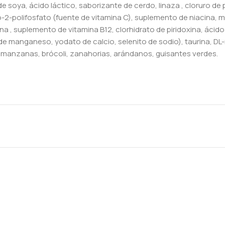
de soya, ácido láctico, saborizante de cerdo, linaza , cloruro de
lo-2-polifosfato (fuente de vitamina C), suplemento de niacina, 
a , suplemento de vitamina B12, clorhidrato de piridoxina, ácido 
o de manganeso, yodato de calcio, selenito de sodio), taurina, D
, manzanas, brócoli, zanahorias, arándanos, guisantes verdes.