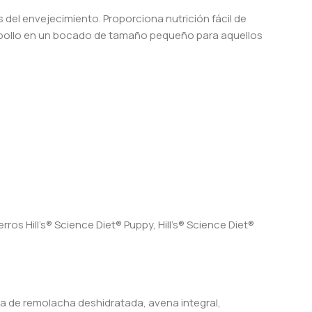
s del envejecimiento. Proporciona nutrición fácil de
bor pollo en un bocado de tamaño pequeño para aquellos
os Hill’s® Science Diet® Puppy, Hill’s® Science Diet®
ulpa de remolacha deshidratada, avena integral,