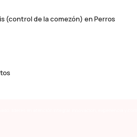
 (control de la comezón) en Perros
tos
ado, líderes en atención integral, innovación, experiencia y co