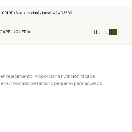
 001 011 (Solo llamadas) /
Local:
42 49 5599
ICA
PELUQUERÍA
 envejecimiento. Proporciona nutrición fácil de
pollo en un bocado de tamaño pequeño para aquellos