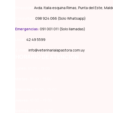
Dirección:
Avda. Italia esquina Rimas, Punta del Este, Ma
Consultas:
098 924 066 (Solo Whatsapp)
Emergencias
:
091 001 011 (Solo llamadas)
Local:
42 49 5599
E-mail:
info@veterinarialapastora.com.uy
HORARIO DE ATENCIÓN
Lunes:
10:00 – 19:00
Martes:
10:00 – 19:00
Miércoles:
10:00 – 19:00
Jueves:
10:00 – 19:00
Viernes:
10:00 – 19:00