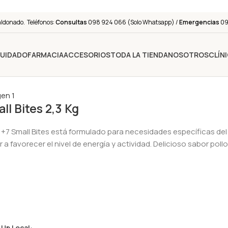
aldonado. Teléfonos:
Consultas
098 924 066 (Solo Whatsapp) /
Emergencias
091
CUIDADO
FARMACIA
ACCESORIOS
TODA LA TIENDA
NOSOTROS
CLÍN
ll Bites 2,3 Kg
or +7 Small Bites está formulado para necesidades específicas del
r a favorecer el nivel de energía y actividad. Delicioso sabor 
 Up Local
: