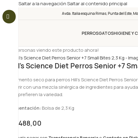
Saltar a la navegación
Saltar al contenido principal
Avda. Italia esquina Rimas, Punta del Este, M
PERROS
GATOS
HIGIENE Y 
11
¡Personas viendo este producto ahora!
Hill’s Science Diet Perros Senior +7 Sma
El alimento seco para perros Hill’s Science Diet Perros Seni
digerir con una mezcla sinérgica de ingredientes para ayuda
que prefieren la variedad.
Presentación:
Bolsa de 2,3 Kg
$
1.488,00
Si elegís pagar con
Transferencia Bancaria
o
Contado en Pick