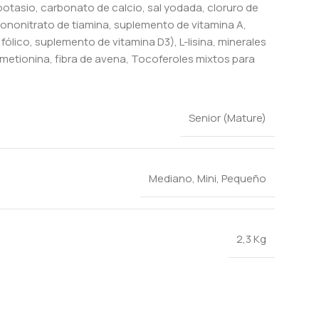
 potasio, carbonato de calcio, sal yodada, cloruro de
mononitrato de tiamina, suplemento de vitamina A,
fólico, suplemento de vitamina D3), L-lisina, minerales
L-metionina, fibra de avena, Tocoferoles mixtos para
Senior (Mature)
Mediano
,
Mini
,
Pequeño
2,3 Kg