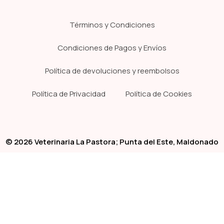
Términos y Condiciones
Condiciones de Pagos y Envíos
Política de devoluciones y reembolsos
Política de Privacidad
Política de Cookies
© 2026 Veterinaria La Pastora; Punta del Este, Maldonado
Sitio Web Desarrollado y Alojado por
BloggerPrise Contenidos
Tienda
Clínica
Pelu
Empiece a escribir para ver los productos que busca.