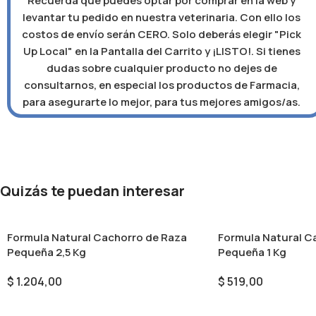
Recuerda que puedes optar por comprar en la web y
levantar tu pedido en nuestra veterinaria. Con ello los
costos de envío serán CERO. Solo deberás elegir "Pick
Up Local" en la Pantalla del Carrito y ¡LISTO!. Si tienes
dudas sobre cualquier producto no dejes de
consultarnos, en especial los productos de Farmacia,
para asegurarte lo mejor, para tus mejores amigos/as.
Quizás te puedan interesar
Formula Natural Cachorro de Raza
Formula Natural C
Pequeña 2,5 Kg
Pequeña 1 Kg
$
1.204,00
$
519,00
Añadir Al Carrito
Añadir Al Carrito