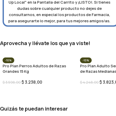
Up Local" en la Pantalla del Carrito y ¡LISTO!. Si tienes
dudas sobre cualquier producto no dejes de
consultarnos, en especial los productos de Farmacia,
para asegurarte lo mejor, para tus mejores amigos/as.
Aprovecha y llévate los que ya viste!
-10%
-10%
Pro Plan Perros Adultos de Razas
Pro Plan Adulto Se
Grandes 15 Kg
de Razas Medianas
$
3.238,00
$
3.823,
$
3.598,00
$
4.248,00
Añadir Al Carrito
Añadir Al Carrito
Quizás te puedan interesar