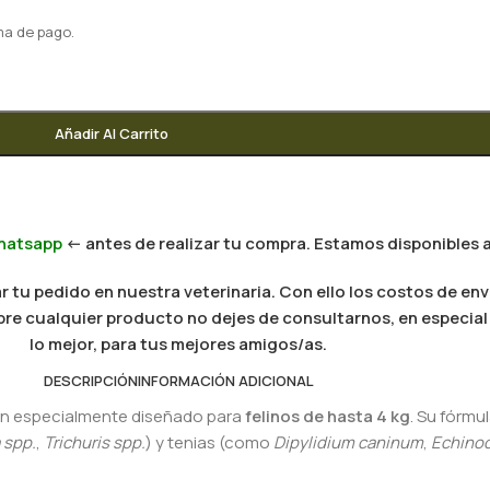
ma de pago.
Añadir Al Carrito
hatsapp
<- antes de realizar tu compra. Estamos disponibles a
 tu pedido en nuestra veterinaria. Con ello los costos de env
 sobre cualquier producto no dejes de consultarnos, en especi
lo mejor, para tus mejores amigos/as.
DESCRIPCIÓN
INFORMACIÓN ADICIONAL
-on especialmente diseñado para
felinos de hasta 4 kg
. Su fórm
 spp.
,
Trichuris spp.
) y tenias (como
Dipylidium caninum
,
Echino