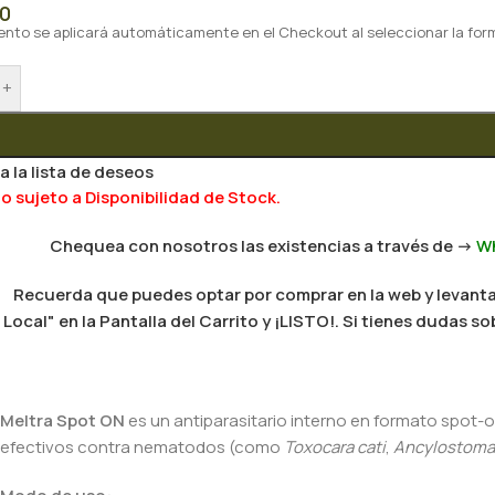
50
ento se aplicará automáticamente en el Checkout al seleccionar la for
+
a la lista de deseos
 sujeto a Disponibilidad de Stock.
Chequea con nosotros las existencias a través de ->
W
Recuerda que puedes optar por comprar en la web y levantar
Local" en la Pantalla del Carrito y ¡LISTO!. Si tienes dudas
Meltra Spot ON
es un antiparasitario interno en formato spot
efectivos contra nematodos (como
Toxocara cati
,
Ancylostoma