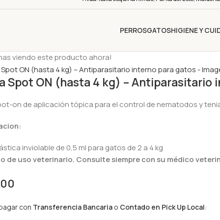
PERROS
GATOS
HIGIENE Y CU
nas viendo este producto ahora!
a Spot ON (hasta 4 kg) – Antiparasitario 
pot-on de aplicación tópica para el control de nematodos y tenias
acion:
ástica inviolable de 0,5 ml para gatos de 2 a 4 kg
 de uso veterinario. Consulte siempre con su médico veterin
,00
 pagar con
Transferencia Bancaria
o
Contado en Pick Up Local
: