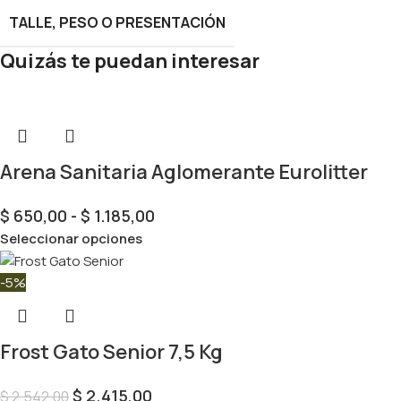
TALLE, PESO O PRESENTACIÓN
Quizás te puedan interesar
Arena Sanitaria Aglomerante Eurolitter
$
650,00
-
$
1.185,00
Seleccionar opciones
-5%
Frost Gato Senior 7,5 Kg
$
2.415,00
$
2.542,00