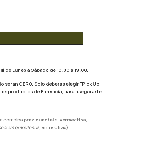
llí de Lunes a Sábado de 10:00 a 19:00.
ío serán CERO. Solo deberás elegir "Pick Up
al los productos de Farmacia, para asegurarte
ula combina
praziquantel
e
ivermectina
,
coccus granulosus
, entre otras).