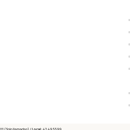
011 (Solo llamadas) /
Local:
42 49 5599