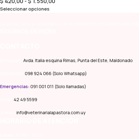
$
420,00
-
$
1.550,00
Seleccionar opciones
La primer clínica veterinaria con e-commerce en Maldonado, líde
SÍGUENOS EN REDES
CONTACTO
Dirección:
Avda. Italia esquina Rimas, Punta del Este, Maldonado
Consultas:
098 924 066 (Solo Whatsapp)
Emergencias
:
091 001 011 (Solo llamadas)
Local:
42 49 5599
E-mail:
info@veterinarialapastora.com.uy
HORARIO DE ATENCIÓN
Lunes:
10:00 – 19:00