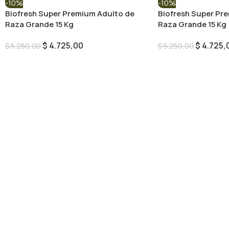
-10%
-10%
Biofresh Super Premium Adulto de
Biofresh Super Pr
Raza Grande 15 Kg
Raza Grande 15 Kg
$
4.725,00
$
4.725,
$
5.250,00
$
5.250,00
Añadir Al Carrito
Añadir Al Carrito