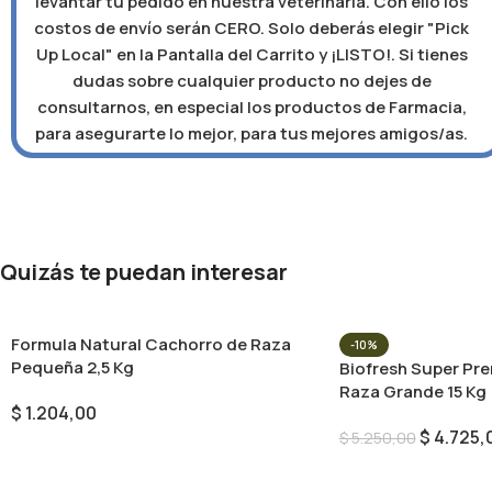
levantar tu pedido en nuestra veterinaria. Con ello los
costos de envío serán CERO. Solo deberás elegir "Pick
Up Local" en la Pantalla del Carrito y ¡LISTO!. Si tienes
dudas sobre cualquier producto no dejes de
consultarnos, en especial los productos de Farmacia,
para asegurarte lo mejor, para tus mejores amigos/as.
Quizás te puedan interesar
Formula Natural Cachorro de Raza
-10%
Pequeña 2,5 Kg
Biofresh Super Pr
Raza Grande 15 Kg
$
1.204,00
$
4.725,
$
5.250,00
Añadir Al Carrito
Añadir Al Carrito