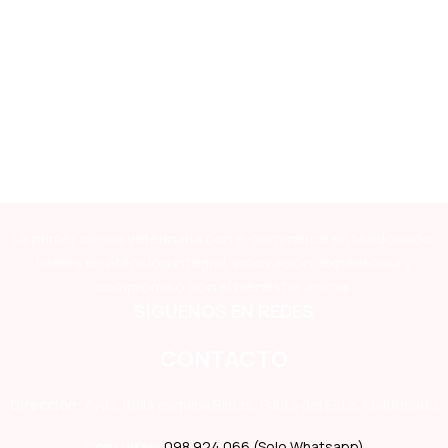
La primer clínica veterinaria con e-commerce en Maldonado,
líderes en atención integral, innovación, experiencia y
compromiso con el bienestar animal.
SÍGUENOS EN REDES
CONTACTO
Dirección:
Avda. Italia esquina Rimas, Punta del Este, Maldonado
Consultas:
098 924 066 (Solo Whatsapp)