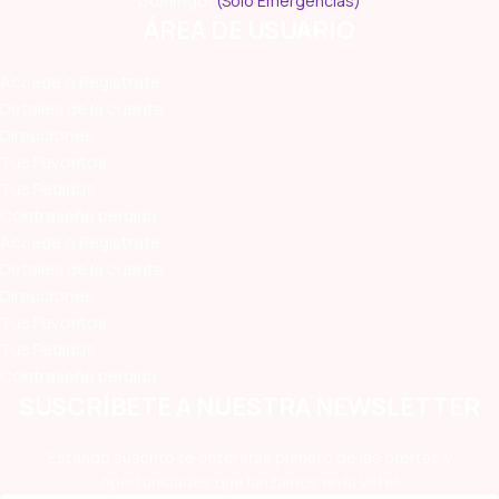
Domingo:
(Sólo Emergencias)
ÁREA DE USUARIO
Accede o Regístrate
Detalles de la cuenta
Direcciones
Tus Favoritos
Tus Pedidos
Contraseña perdida
Accede o Regístrate
Detalles de la cuenta
Direcciones
Tus Favoritos
Tus Pedidos
Contraseña perdida
SUSCRÍBETE A NUESTRA NEWSLETTER
Estando suscrito te enterarás primero de las ofertas y
oportunidades que lanzamos en la Vete!