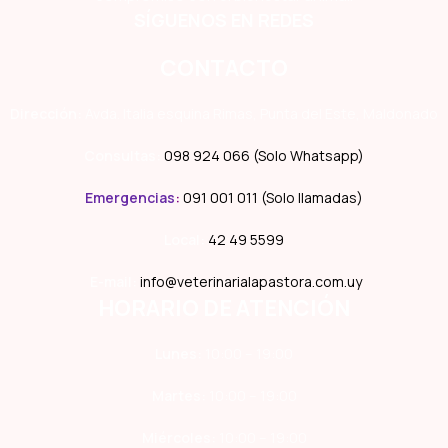
SÍGUENOS EN REDES
CONTACTO
Dirección:
Avda. Italia esquina Rimas, Punta del Este, Maldonado
Consultas:
098 924 066 (Solo Whatsapp)
Emergencias
:
091 001 011 (Solo llamadas)
Local:
42 49 5599
E-mail:
info@veterinarialapastora.com.uy
HORARIO DE ATENCIÓN
Lunes:
10:00 – 19:00
Martes:
10:00 – 19:00
Miércoles:
10:00 – 19:00