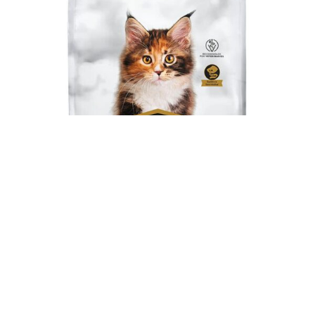
Pro Plan para Gatos Cachorros – Kitten 3 Kg
$
1.528,00
-
+