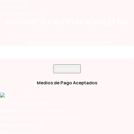
Tus Pedidos
Contraseña perdida
SUSCRÍBETE A NUESTRA NEWSLETTER
Estando suscrito te enterarás primero de las ofertas y
oportunidades que lanzamos en la Vete!
Medios de Pago Aceptados
Términos y Condiciones
Condiciones de Pagos y Envíos
Política de devoluciones y reembolsos
Política de Privacidad
Política de Cookies