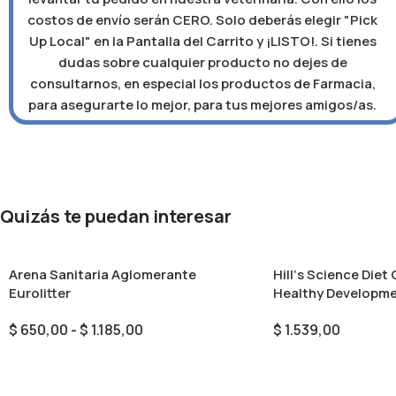
costos de envío serán CERO. Solo deberás elegir "Pick
Up Local" en la Pantalla del Carrito y ¡LISTO!. Si tienes
dudas sobre cualquier producto no dejes de
consultarnos, en especial los productos de Farmacia,
para asegurarte lo mejor, para tus mejores amigos/as.
Quizás te puedan interesar
Arena Sanitaria Aglomerante
Hill‘s Science Die
Eurolitter
Healthy Developmen
$
650,00
-
$
1.185,00
$
1.539,00
Seleccionar Opciones
Añadir Al Carrito