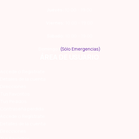
Jueves:
10:00 – 19:00
Viernes:
10:00 – 19:00
Sábado:
10:00 – 19:00
Domingo:
(Sólo Emergencias)
ÁREA DE USUARIO
Accede o Regístrate
Detalles de la cuenta
Direcciones
Tus Favoritos
Tus Pedidos
Contraseña perdida
Accede o Regístrate
Detalles de la cuenta
Direcciones
Tus Favoritos