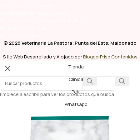
Términos y Condiciones
Condiciones de Pagos y Envíos
Política de devoluciones y reembolsos
Política de Privacidad
Política de Cookies
© 2026 Veterinaria La Pastora; Punta del Este, Maldonado
Sitio Web Desarrollado y Alojado por
BloggerPrise Contenidos
Tienda
Clínica
Pelu
Empiece a escribir para ver los productos que busca.
Whatsapp