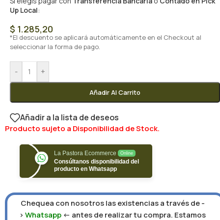
Si elegís pagar con
Transferencia Bancaria
o
Contado en Pick
Up Local
:
$
1.285,20
*El descuento se aplicará automáticamente en el Checkout al
seleccionar la forma de pago.
-
+
Añadir Al Carrito
Añadir a la lista de deseos
Producto sujeto a Disponibilidad de Stock.
La Pastora Ecommerce
Online
Consúltanos disponibilidad del
producto en Whatsapp
Chequea con nosotros las existencias a través de -
>
Whatsapp
<- antes de realizar tu compra. Estamos