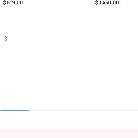
$
519,00
$
1.450,00
Añadir Al Carrito
Añadir Al Carrito