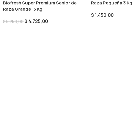
Biofresh Super Premium Senior de
Raza Pequeña 3 K
Raza Grande 15 Kg
$
1.450,00
$
4.725,00
$
5.250,00
Añadir Al Carrito
Añadir Al Carrito