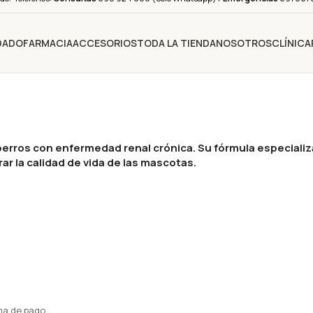
IDADO
FARMACIA
ACCESORIOS
TODA LA TIENDA
NOSOTROS
CLÍNICA
rros con enfermedad renal crónica. Su fórmula especializa
rar la calidad de vida de las mascotas.
ma de pago.