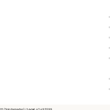
011 (Solo llamadas) /
Local:
42 49 5599