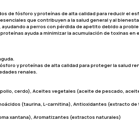
s de fósforo y proteínas de alta calidad para reducir el esf
senciales que contribuyen a la salud general y al bienest
 ayudando a perros con pérdida de apetito debido a probl
 proteínas ayuda a minimizar la acumulación de toxinas en 
aguda.
foro y proteínas de alta calidad para proteger la salud ren
edades renales.
llo, cerdo), Aceites vegetales (aceite de pescado, aceite 
inoácidos (taurina, L-carnitina), Antioxidantes (extracto de
oma xantana), Aromatizantes (extractos naturales)