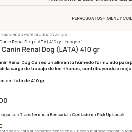
PERROS
GATOS
HIGIENE Y CU
onas viendo este producto ahora!
 Canin Renal Dog (LATA) 410 gr
anin Renal Dog Can
es un alimento húmedo formulado para pe
cir la carga de trabajo de los riñones, contribuyendo a mejo
ación:
Lata de 410 gr.
,00
 pagar con
Transferencia Bancaria
o
Contado en Pick Up Local
:
0
ento se aplicará automáticamente en el Checkout al seleccionar la for