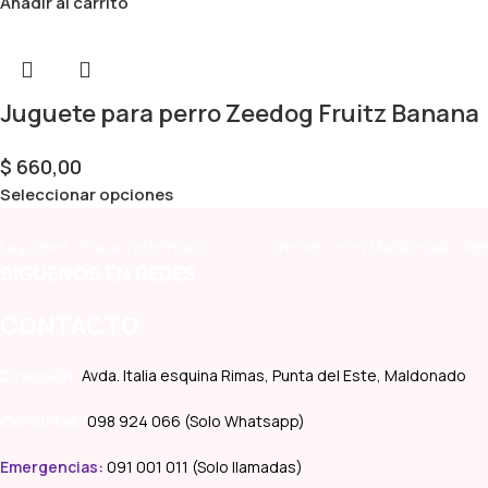
Añadir al carrito
Juguete para perro Zeedog Fruitz Banana
$
660,00
Seleccionar opciones
La primer clínica veterinaria con e-commerce en Maldonado, líde
SÍGUENOS EN REDES
CONTACTO
Dirección:
Avda. Italia esquina Rimas, Punta del Este, Maldonado
Consultas:
098 924 066 (Solo Whatsapp)
Emergencias
:
091 001 011 (Solo llamadas)