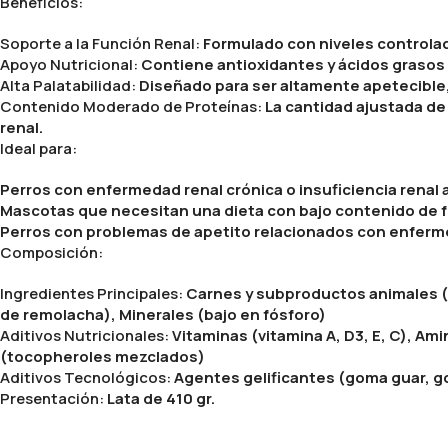
Beneficios:
Soporte a la Función Renal:
Formulado con niveles controlado
Apoyo Nutricional:
Contiene antioxidantes y ácidos grasos e
Alta Palatabilidad:
Diseñado para ser altamente apetecible,
Contenido Moderado de Proteínas:
La cantidad ajustada de
renal.
Ideal para:
Perros con enfermedad renal crónica o insuficiencia renal 
Mascotas que necesitan una dieta con bajo contenido de fós
Perros con problemas de apetito relacionados con enferm
Composición:
Ingredientes Principales:
Carnes y subproductos animales (po
de remolacha), Minerales (bajo en fósforo)
Aditivos Nutricionales:
Vitaminas (vitamina A, D3, E, C), Am
(tocopheroles mezclados)
Aditivos Tecnológicos:
Agentes gelificantes (goma guar, g
Presentación:
Lata de 410 gr.