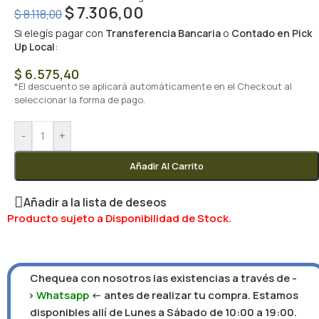
$
7.306,00
$
8.118,00
Si elegís pagar con
Transferencia Bancaria
o
Contado en Pick
Up Local
:
$
6.575,40
*El descuento se aplicará automáticamente en el Checkout al
seleccionar la forma de pago.
-
+
Añadir Al Carrito
Añadir a la lista de deseos
Producto sujeto a Disponibilidad de Stock.
Chequea con nosotros las existencias a través de -
>
Whatsapp
<- antes de realizar tu compra. Estamos
disponibles allí de Lunes a Sábado de 10:00 a 19:00.