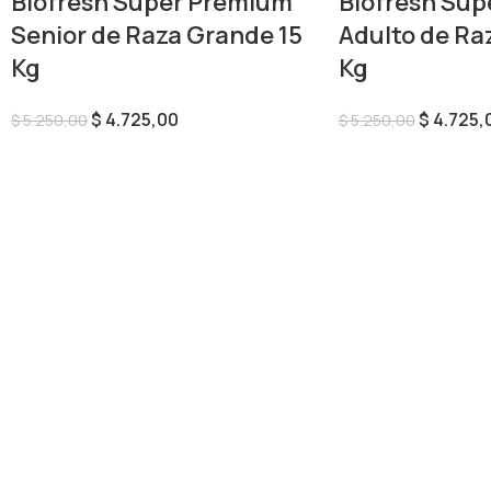
Biofresh Super Premium
Biofresh Su
Senior de Raza Grande 15
Adulto de Ra
Kg
Kg
$
4.725,00
$
4.725,
$
5.250,00
$
5.250,00
Añadir Al Carrito
Añadir Al Carrito