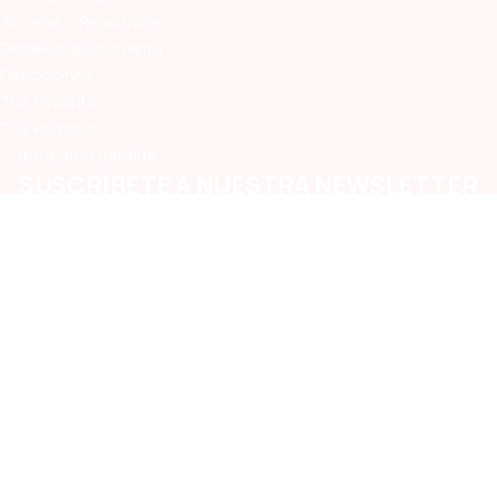
Accede o Regístrate
Detalles de la cuenta
Direcciones
Tus Favoritos
Tus Pedidos
Contraseña perdida
SUSCRÍBETE A NUESTRA NEWSLETTER
Estando suscrito te enterarás primero de las ofertas y
oportunidades que lanzamos en la Vete!
Medios de Pago Aceptados
Términos y Condiciones