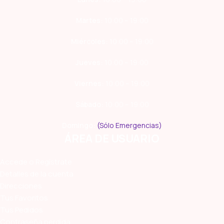
Martes:
10:00 – 19:00
Miércoles:
10:00 – 19:00
Jueves:
10:00 – 19:00
Viernes:
10:00 – 19:00
Sábado:
10:00 – 19:00
Domingo:
(Sólo Emergencias)
ÁREA DE USUARIO
Accede o Regístrate
Detalles de la cuenta
Direcciones
Tus Favoritos
Tus Pedidos
Contraseña perdida