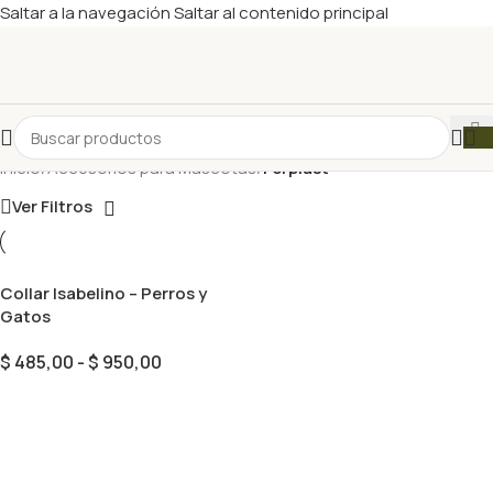
Saltar a la navegación
Saltar al contenido principal
Inicio
/
Accesorios para Mascotas
/
Ferplast
Ver Filtros
Collar Isabelino – Perros y
Gatos
$
485,00
-
$
950,00
Seleccionar Opciones