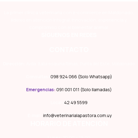
La primer clínica veterinaria con e-commerce en Maldonado,
líderes en atención integral, innovación, experiencia y
compromiso con el bienestar animal.
SÍGUENOS EN REDES
CONTACTO
Dirección:
Avda. Italia esquina Rimas, Punta del Este, Maldonado
Consultas:
098 924 066 (Solo Whatsapp)
Emergencias
:
091 001 011 (Solo llamadas)
Local:
42 49 5599
E-mail:
info@veterinarialapastora.com.uy
HORARIO DE ATENCIÓN
Lunes:
10:00 – 19:00