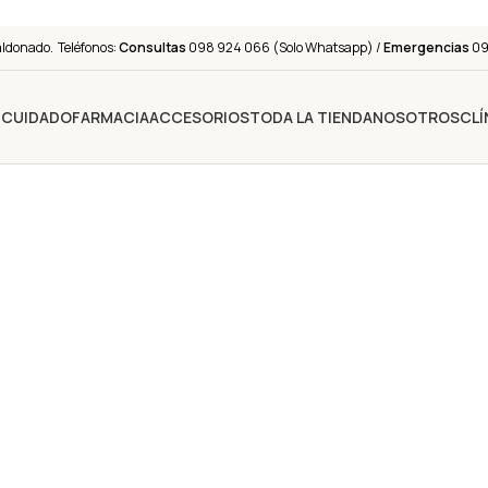
aldonado. Teléfonos:
Consultas
098 924 066 (Solo Whatsapp) /
Emergencias
091
Y CUIDADO
FARMACIA
ACCESORIOS
TODA LA TIENDA
NOSOTROS
CLÍ