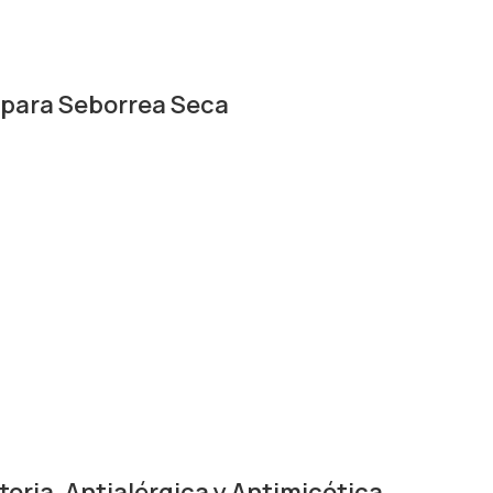
ara Seborrea Seca
toria, Antialérgica y Antimicótica