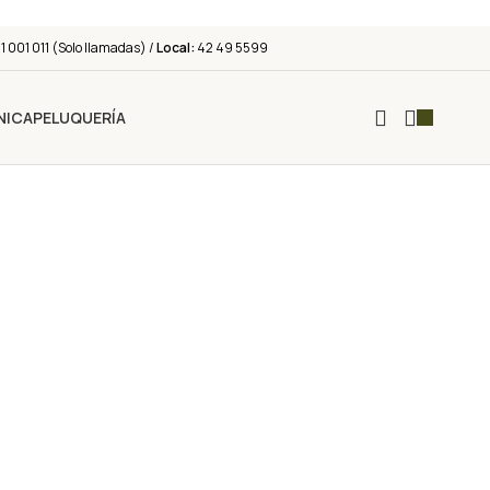
 001 011 (Solo llamadas) /
Local:
42 49 5599
NICA
PELUQUERÍA