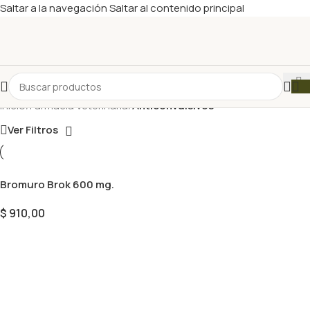
Saltar a la navegación
Saltar al contenido principal
Inicio
/
Farmacia Veterinaria
/
Anticonvulsivos
Ver Filtros
Bromuro Brok 600 mg.
$
910,00
Añadir Al Carrito