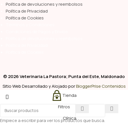
Política de devoluciones y reembolsos
Política de Privacidad
Política de Cookies
Términos y Condiciones
Condiciones de Pagos y Envíos
Política de devoluciones y reembolsos
Política de Privacidad
Política de Cookies
© 2026 Veterinaria La Pastora; Punta del Este, Maldonado
Sitio Web Desarrollado y Alojado por
BloggerPrise Contenidos
Tienda
Filtros
Clínica
Empiece a escribir para ver los productos que busca.