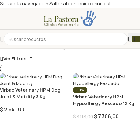
Saltar a la navegación
Saltar al contenido principal
Inicio
/
Tamaño de la Raza
/
Gigante
Ver Filtros
Virbac Veterinary HPM Dog
-10%
Joint & Mobility 3 Kg
Virbac Veterinary HPM
Hypoallergy Pescado 12 Kg
$
2.641,00
$
7.306,00
$
8.118,00
Añadir Al Carrito
Añadir Al Carrito