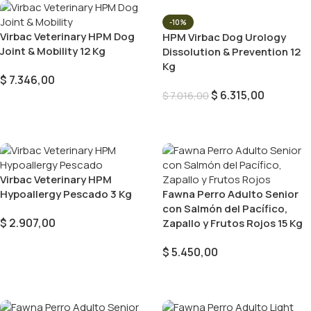
-10%
Virbac Veterinary HPM Dog
HPM Virbac Dog Urology
Joint & Mobility 12 Kg
Dissolution & Prevention 12
Kg
$
7.346,00
$
6.315,00
$
7.016,00
Añadir Al Carrito
Añadir Al Carrito
Virbac Veterinary HPM
Hypoallergy Pescado 3 Kg
Fawna Perro Adulto Senior
con Salmón del Pacífico,
$
2.907,00
Zapallo y Frutos Rojos 15 Kg
Añadir Al Carrito
$
5.450,00
Añadir Al Carrito