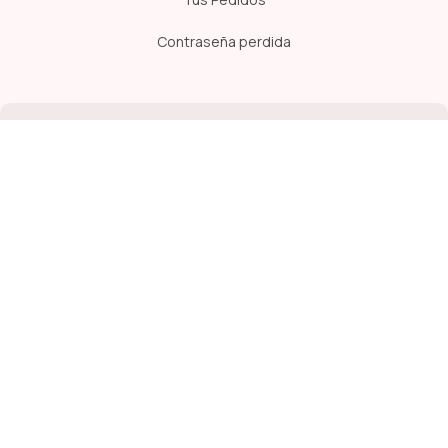
Contraseña perdida
SUSCRÍBETE A NUESTRA NEWSLETTER
Estando suscrito te enterarás primero de las ofertas y
oportunidades que lanzamos en la Vete!
Medios de Pago Aceptados