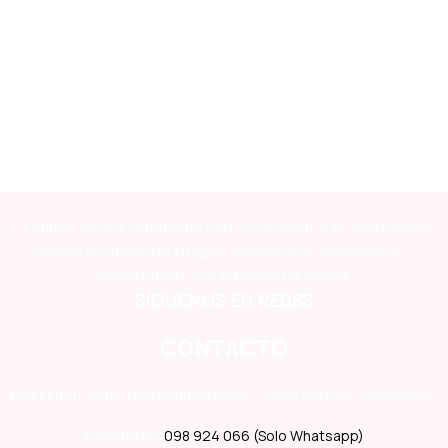
La primer clínica veterinaria con e-commerce en Maldonado,
líderes en atención integral, innovación, experiencia y
compromiso con el bienestar animal.
SÍGUENOS EN REDES
CONTACTO
Dirección:
Avda. Italia esquina Rimas, Punta del Este, Maldonado
Consultas:
098 924 066 (Solo Whatsapp)