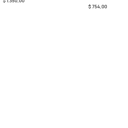
$
1.350,00
$
754,00
Añadir Al Carrito
Añadir Al Carrito