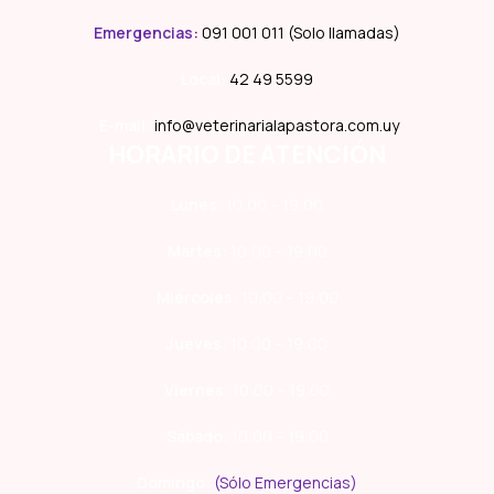
Emergencias
:
091 001 011 (Solo llamadas)
Local:
42 49 5599
E-mail:
info@veterinarialapastora.com.uy
HORARIO DE ATENCIÓN
Lunes:
10:00 – 19:00
Martes:
10:00 – 19:00
Miércoles:
10:00 – 19:00
Jueves:
10:00 – 19:00
Viernes:
10:00 – 19:00
Sábado:
10:00 – 19:00
Domingo:
(Sólo Emergencias)